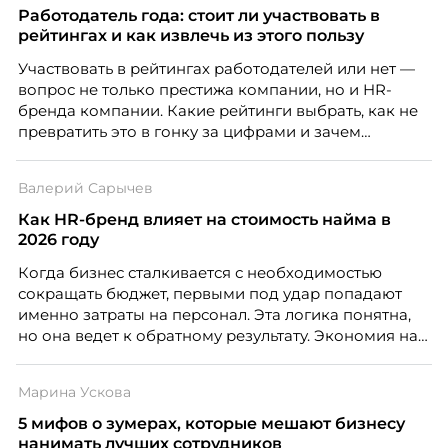
факте: данные говорят ровно обратное тому, что
Работодатель года: стоит ли участвовать в
подсказывает интуиция. Автор свежего выпуска
рейтингах и как извлечь из этого пользу
Марианна Симонян — HR Tech лидер, эксперт по
Участвовать в рейтингах работодателей или нет —
People Analytics, приглашённый лектор НИУ ВШЭ и
вопрос не только престижа компании, но и HR-
МИФИ, автор книги «Дао женской карьеры».
бренда компании. Какие рейтинги выбрать, как не
превратить это в гонку за цифрами и зачем
небольшой компании соревноваться в одном
списке с Яндексом и Озоном. Рассказывает Ольга
Валерий Сарычев
Чеснокова, HR-директор Right line.
Как HR-бренд влияет на стоимость найма в
2026 году
Когда бизнес сталкивается с необходимостью
сокращать бюджет, первыми под удар попадают
именно затраты на персонал. Эта логика понятна,
но она ведет к обратному результату. Экономия на
сотрудниках напрямую снижает качество продукта,
клиентского сервиса и репутации компании, а
Марина Ускова
значит – сокращает доходы бизнеса.
5 мифов о зумерах, которые мешают бизнесу
нанимать лучших сотрудников