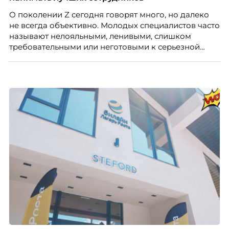
О поколении Z сегодня говорят много, но далеко
не всегда объективно. Молодых специалистов часто
называют нелояльными, ленивыми, слишком
требовательными или неготовыми к серьезной
работе. Эти стереотипы влияют на решения
работодателей и нередко становятся причиной
кадровых ошибок. В этой статье Марина Ускова,
руководитель отдела подбора персонала
рекрутинговой компании, разбирает самые
распространенные мифы о зумерах и объясняет,
почему устаревшие представления мешают
бизнесу находить и удерживать сильных
сотрудников.