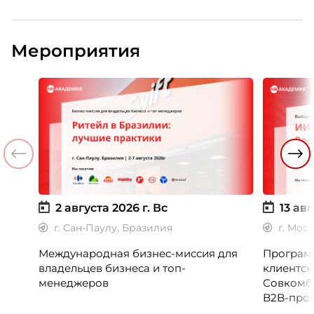
Мероприятия
2 августа 2026 г.
Вс
13 авг
г. Сан-Паулу, Бразилия
г. Мос
Международная бизнес-миссия для
Программ
владельцев бизнеса и топ-
клиентск
менеджеров
Совкомб
B2B-прог
клиентск