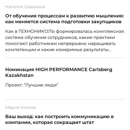
Наталия Шашкина
От обучения процессам к развитию мышления:
как меняется система подготовки закупщиков
Как в ТЕХНОНИКОЛЬ формировалась комплексная
система обучения сотрудников, какие практики
помогают работникам непрерывно наращивать
компетенции и какие измеримые результаты
приносит обучение на реальных проектах.
Рассказывает Наталия Шашкина, директор по
закупкам направления «Минеральная изоляция»
Номинация HIGH PERFORMANCE Carlsberg
компании ТЕХНОНИКОЛЬ.
Kazakhstan
Проект: “Лучшие люди”
Мария Клочко
Ваш выход: как построить коммуникацию в
компании, которая сокращает штат