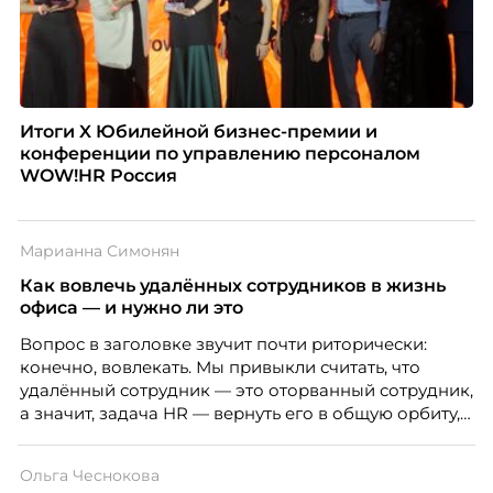
Итоги X Юбилейной бизнес-премии и
конференции по управлению персоналом
WOW!HR Россия
Марианна Симонян
Как вовлечь удалённых сотрудников в жизнь
офиса — и нужно ли это
Вопрос в заголовке звучит почти риторически:
конечно, вовлекать. Мы привыкли считать, что
удалённый сотрудник — это оторванный сотрудник,
а значит, задача HR — вернуть его в общую орбиту,
подключить к корпоративной жизни, растопить
дистанцию. Но прежде, чем строить программу
Ольга Чеснокова
вовлечения, стоит остановиться на неудобном