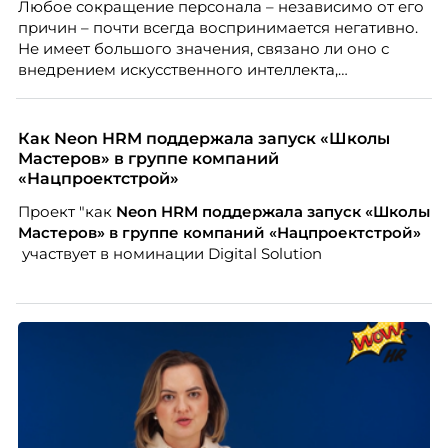
Любое сокращение персонала – независимо от его
причин – почти всегда воспринимается негативно.
Не имеет большого значения, связано ли оно с
внедрением искусственного интеллекта,
изменением бизнес-модели, финансовыми
трудностями или пересмотром организационной
структуры компании. Для сотрудников сокращения
Как Neon HRM поддержала запуск «Школы
означают потерю стабильности, а для внешнего
Мастеров» в группе компаний
рынка становятся сигналом о возможных
«Нацпроектстрой»
проблемах организации. В результате увольнения
Проект "как
Neon
HRM поддержала запуск «Школы
нередко превращаются в фактор, который
Мастеров» в группе компаний «Нацпроектстрой»
негативно влияет HR-бренд работодателя.
участвует в номинации Digital Solution