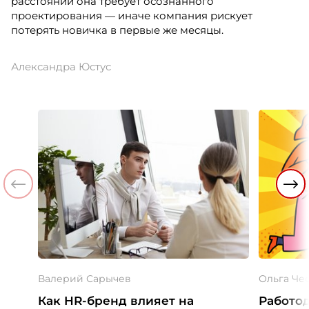
расстоянии она требует осознанного
проектирования — иначе компания рискует
потерять новичка в первые же месяцы.
Александра Юстус
Валерий Сарычев
Ольга Че
Как HR-бренд влияет на
Работод