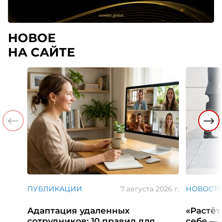
НОВОЕ
НА САЙТЕ
ПУБЛИКАЦИИ
7 августа 2026 г.
НОВОСТ
Адаптация удаленных
«Растёт
сотрудников: 10 правил для
себе — 