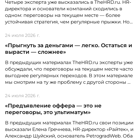
Четыре эксперта уже высказались в TheHRD.ru. HR-
директора и основатели компаний сходились в
одном: переговоры на текущем месте — более
устойчивая стратегия, чем регулярные прыжки. Но
что, если посмотреть на ситуацию глазами
карьерного стратега, который каждый день
24 июля 2026 г.
помогает людям принимать такие решения?
Итоги X Юбилейной бизнес-премии и
«Прыгнуть за деньгами — легко. Остаться и
конференции по управлению
вырасти — сложнее»
персоналом WOW!HR Россия
В предыдущих материалах TheHRD.ru эксперты уже
21 и 22 апреля 2025 года в Москве состоялась X
обсуждали, что переговоры на текущем месте часто
Юбилейная бизнес-премия и конференция по
выгоднее регулярных переходов. В этом материале
управлению персоналом WOW!HR Россия.
мы смотрим на ту же проблему с другой стороны —
глазами компании, которая строит карьерные треки
Победители – лучшие проекты в сфере
и считает удержание сотрудников стратегической
24 июля 2026 г.
управления персоналом, были определены
задачей.
путем голосования номинантов и гостей
«Предъявление оффера — это не
мероприятия.
переговоры, это ультиматум»
В предыдущих материалах TheHRD.ru свои позиции
высказали Елена Гречнева, HR-директор «Райтек», и
Александр Шуйский, основатель PetrogradWeb. Оба