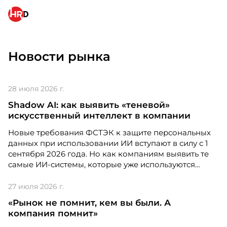
седьмой работник платформы. Однако в компании
подчеркивают, что основной целью является не
сокращение штата, а максимально возможный
перевод людей на другие позиции внутри
Как Cofix выстроил систему обучения
экосистемы «Яндекса».
для 430 кофеен и сделал её удобной для
Новости рынка
поколения Z
Проект "Как Cofix выстроил систему обучения
для 430 кофеен и сделал её удобной для
28 июля 2026 г.
поколения Z" участвует в номинации Digital
Shadow AI: как выявить «теневой»
Solution
искусственный интеллект в компании
Новые требования ФСТЭК к защите персональных
данных при использовании ИИ вступают в силу с 1
сентября 2026 года. Но как компаниям выявить те
самые ИИ-системы, которые уже используются
сотрудниками — часто без ведома руководства и
безопасности?
27 июля 2026 г.
«Рынок не помнит, кем вы были. А
компания помнит»