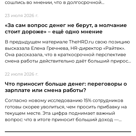
сошлись во мнении, что в долгосрочной
перспективе переговоры на текущем месте часто
выгоднее, чем регулярная смена работы. Но что
23 июля 2026 г.
делать, если сотрудник психологически не готов
«За сам вопрос денег не берут, а молчание
обсуждать зарплату напрямую?
стоит дороже» – ещё одно мнение
В предыдущем материале TheHRD.ru свою позицию
высказала Елена Гречнева, HR-директор «Райтек».
Она рассказала, что в краткосрочной перспективе
Проект: Internal Talent Pool
смена работы действительно даёт больший прирост
дохода, но на дистанции выигрывают те, кто умеет
Проект: Internal Talent Pool участвует в
вести переговоры о своей ценности.
22 июля 2026 г.
номинации Digital Solutions.
Что приносит больше денег: переговоры о
зарплате или смена работы?
Согласно новому исследованию 15% сотрудников
готовы скорее уволиться, чем просить прибавку на
текущем месте. Эта цифра поднимает важный
вопрос: что в итоге приносит больший доход —
умение вести переговоры внутри компании или
регулярная смена работодателя?