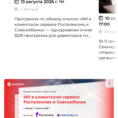
13 августа 2026 г.
Чт
г. Москва
10 сен
Программа по обмену опытом «ИИ в
17:00
клиентском сервисе Ростелекома и
Совкомбанка» — однодневная очная
Онлай
B2B-программа для директоров по
клиентскому опыту, CX-менеджеров,
10-11 се
руководителей колл-центров и
Семнадц
сервисных подразделений.
«Управле
организо
«Проспер
Russia.ru.