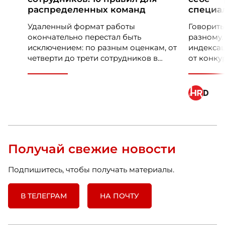
распределенных команд
специал
Удаленный формат работы
Говорить
окончательно перестал быть
разному.
исключением: по разным оценкам, от
индексац
четверти до трети сотрудников в
от конку
России и мире сегодня работают
обсудить
дистанционно или в гибридном
performan
режиме. Но чем шире
распространяется удаленка, тем
очевиднее становится разрыв: если в
офисе адаптация во многом
происходит сама собой, то на
расстоянии она требует осознанного
Получай свежие новости
проектирования — иначе компания
рискует потерять новичка в первые
Подпишитесь, чтобы получать материалы.
же месяцы.
В ТЕЛЕГРАМ
НА ПОЧТУ