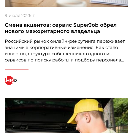
Номинация HIGH PERFORMANCE
Carlsberg Kazakhstan
9 июля 2026 г.
Проект: “Лучшие люди”
Смена акцентов: сервис SuperJob обрел
нового мажоритарного владельца
Российский рынок онлайн-рекрутинга переживает
значимые корпоративные изменения. Как стало
известно, структура собственников одного из
сервисов по поиску работы и подбору персонала
претерпела кардинальные перемены. Новым
владельцем контрольного пакета компании стал
предприниматель Андрей Зокин, бывший первый
вице-президент Газпромбанка, который
консолидировал 80% акций платформы.