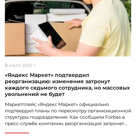
Как Neon HRM поддержала запуск
«Школы Мастеров» в группе компаний
«Нацпроектстрой»
Проект "как
Neon
HRM поддержала запуск
«Школы Мастеров» в группе компаний
«Нацпроектстрой»
участвует в номинации
Digital Solution
8 июля 2026 г.
«Яндекс Маркет» подтвердил
реорганизацию: изменения затронут
каждого седьмого сотрудника, но массовых
увольнений не будет
Маркетплейс «Яндекс Маркет» официально
подтвердил планы по пересмотру организационной
структуры подразделения. Как сообщили Forbes в
пресс-службе компании, реорганизация затронет
до 15% сотрудников — это примерно каждый