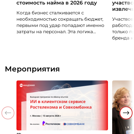
стоимость найма в 2026 году
участво
извлечь
Когда бизнес сталкивается с
необходимостью сокращать бюджет,
Участвов
первыми под удар попадают именно
работода
затраты на персонал. Эта логика
только п
понятна, но она ведет к обратному
бренда к
результату. Экономия на сотрудниках
выбрать, 
напрямую снижает качество продукта,
гонку за
клиентского сервиса и репутации
компании
компании, а значит – сокращает
списке с
Мероприятия
доходы бизнеса.
Рассказы
директор 