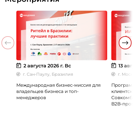
2 августа 2026 г.
Вс
13 авг
г. Сан-Паулу, Бразилия
г. Мос
Международная бизнес-миссия для
Программ
владельцев бизнеса и топ-
клиентск
менеджеров
Совкомб
B2B-прог
клиентск
руководи
сервисны