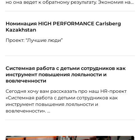
но она ведет к обратному результату. Экономия на
сотрудниках напрямую снижает качество продукта,
клиентского сервиса и репутации компании, а
значит – сокращает доходы бизнеса.
Номинация HIGH PERFORMANCE Carlsberg
Kazakhstan
Проект: “Лучшие люди”
Системная работа с детьми сотрудников как
инструмент повышения лояльности и
вовлеченности
Сегодня хочу вам рассказать про наш HR-проект
«Системная работа с детьми сотрудников как
инструмент повышения лояльности и
вовлеченности».