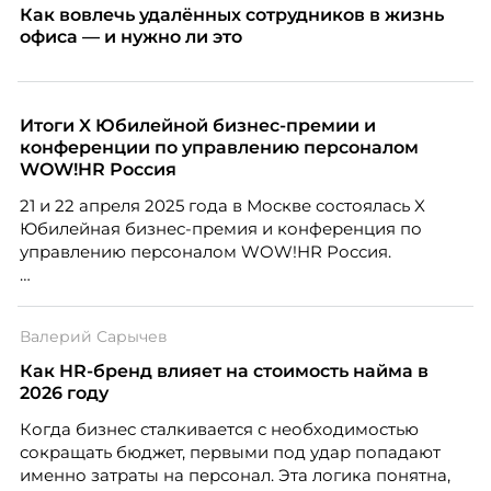
Как вовлечь удалённых сотрудников в жизнь
офиса — и нужно ли это
Итоги X Юбилейной бизнес-премии и
конференции по управлению персоналом
WOW!HR Россия
21 и 22 апреля 2025 года в Москве состоялась X
Юбилейная бизнес-премия и конференция по
управлению персоналом WOW!HR Россия.
Победители – лучшие проекты в сфере управления
персоналом, были определены путем голосования
Валерий Сарычев
номинантов и гостей мероприятия.
Как HR-бренд влияет на стоимость найма в
2026 году
Когда бизнес сталкивается с необходимостью
сокращать бюджет, первыми под удар попадают
именно затраты на персонал. Эта логика понятна,