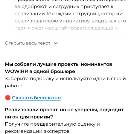
ее одобряют, и сотрудник приступает к
реализации. И каждый сотрудник, который
реализовал свою инициативу, видит, как его
идея может масштабироваться дальше и
приносить доход компании. И таким образом
он видит, как он влияет на результат.
Открыть весь текст
В проекте предусмотрена система
мотивации. Сотрудники зарабатывают баллы
Мы собрали лучшие проекты номинантов
и могут обменять эти баллы на призы.
WOW!HR в одной брошюре
Заберите подборку и используйте идеи в своей
работе
Герман Ефимов, руководитель проекта:
🔴
Скачать бесплатно
Экономический эффект проекта в первый
год реализации составил более 400
Реализовали проект, но не уверены, подходит
миллионов рублей. 396000 человеко-часов
ли он для премии?
продуктивности было оптимизировано.
Получите предварительную оценку и
рекомендации экспертов