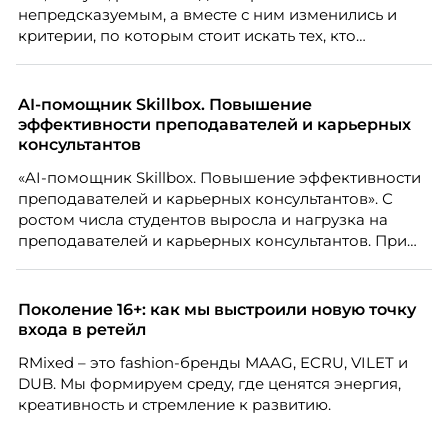
непредсказуемым, а вместе с ним изменились и
критерии, по которым стоит искать тех, кто
способен вести команду вперёд. О том, какие
качества сегодня отличают настоящего лидера от
«свадебного генерала», почему стандартные
AI-помощник Skillbox. Повышение
системы оценки часто упускают самых талантливых
эффективности преподавателей и карьерных
людей и как выявить лидерский потенциал ещё до
консультантов
того, как он проявится в цифрах KPI, рассказывает
«AI-помощник Skillbox. Повышение эффективности
Тимур Соколов, ключевой эксперт по
преподавателей и карьерных консультантов». С
стратегическому развитию и формированию
ростом числа студентов выросла и нагрузка на
культуры лидерства в организациях.
преподавателей и карьерных консультантов. При
этом ожидания студентов тоже менялись. Нам
нужно было решить сразу несколько задач:
повысить эффективность сотрудников, ускорить
Поколение 16+: как мы выстроили новую точку
процессы, сохранить качество поддержки и
входа в ретейл
масштабироваться без роста команды. Так и
RMixed – это fashion-бренды MAAG, ECRU, VILET и
появился AI-помощник, встроенный в платформу
DUB. Мы формируем среду, где ценятся энергия,
Skillbox.
креативность и стремление к развитию.