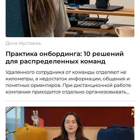
Дина Мустаева
Практика онбординга: 10 решений
для распределенных команд
Удаленного сотрудника от команды отделяют не
километры, а недостаток информации, общения и
понятных ориентиров. При дистанционной работе
компании приходится отдельно организовывать
многое из того, что в офисе происходит
естественно. Дина Мустаева, руководитель отдела
по работе с персоналом Инфомаксимум,
рассказывает, как выстроить адаптацию
распределенной команды без лишнего контроля и
бесконечных созвонов.