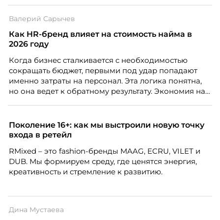
Валерий Сарычев
Как HR-бренд влияет на стоимость найма в
2026 году
Когда бизнес сталкивается с необходимостью
сокращать бюджет, первыми под удар попадают
именно затраты на персонал. Эта логика понятна,
но она ведет к обратному результату. Экономия на
сотрудниках напрямую снижает качество продукта,
клиентского сервиса и репутации компании, а
значит – сокращает доходы бизнеса.
Поколение 16+: как мы выстроили новую точку
входа в ретейл
RMixed – это fashion-бренды MAAG, ECRU, VILET и
DUB. Мы формируем среду, где ценятся энергия,
креативность и стремление к развитию.
Дина Мустаева