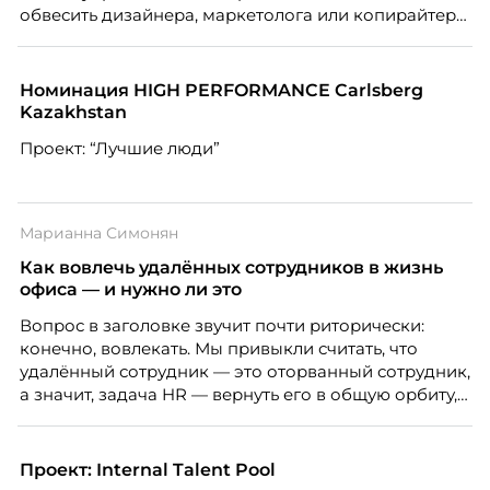
обвесить дизайнера, маркетолога или копирайтера
цифрами — количеством макетов, числом постов,
объёмом текста — и назвать это системой KPI.
Проблема в том, что так мы измеряем не ценность,
Номинация HIGH PERFORMANCE Carlsberg
а движение. А творческая работа — это тот редкий
Kazakhstan
случай, где движение и результат могут не
Проект: “Лучшие люди”
совпадать вовсе.
Марианна Симонян
Как вовлечь удалённых сотрудников в жизнь
офиса — и нужно ли это
Вопрос в заголовке звучит почти риторически:
конечно, вовлекать. Мы привыкли считать, что
удалённый сотрудник — это оторванный сотрудник,
а значит, задача HR — вернуть его в общую орбиту,
подключить к корпоративной жизни, растопить
дистанцию. Но прежде, чем строить программу
вовлечения, стоит остановиться на неудобном
Проект: Internal Talent Pool
факте: данные говорят ровно обратное тому, что