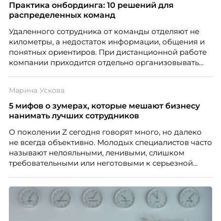
Практика онбординга: 10 решений для
распределенных команд
Удаленного сотрудника от команды отделяют не
километры, а недостаток информации, общения и
понятных ориентиров. При дистанционной работе
компании приходится отдельно организовывать
многое из того, что в офисе происходит
естественно. Дина Мустаева, руководитель отдела
Марина Ускова
по работе с персоналом Инфомаксимум,
рассказывает, как выстроить адаптацию
5 мифов о зумерах, которые мешают бизнесу
распределенной команды без лишнего контроля и
нанимать лучших сотрудников
бесконечных созвонов.
О поколении Z сегодня говорят много, но далеко
не всегда объективно. Молодых специалистов часто
называют нелояльными, ленивыми, слишком
требовательными или неготовыми к серьезной
работе. Эти стереотипы влияют на решения
работодателей и нередко становятся причиной
кадровых ошибок. В этой статье Марина Ускова,
руководитель отдела подбора персонала
рекрутинговой компании, разбирает самые