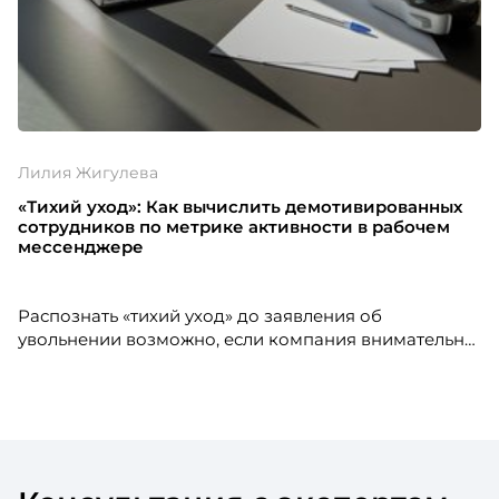
Лилия Жигулева
«Тихий уход»: Как вычислить демотивированных
сотрудников по метрике активности в рабочем
мессенджере
Распознать «тихий уход» до заявления об
увольнении возможно, если компания внимательно
смотрит не только на формальные результаты
работы, но и на поведенческие изменения
сотрудников. Как отмечает Лилия Жигулева,
исполнительный директор консалтинговой
компании, демотивация – это постепенный процесс,
который заранее проявляется в коммуникации,