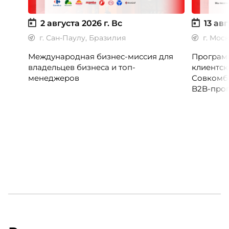
2 августа 2026 г.
Вс
13 авг
г. Сан-Паулу, Бразилия
г. Мос
Международная бизнес-миссия для
Программ
владельцев бизнеса и топ-
клиентск
менеджеров
Совкомб
B2B-прог
клиентск
руководи
сервисны