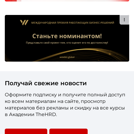
Касательно того, с чего мы начинали, это было,
как я уже говорила, больше 3,5 лет назад. К нам
пришла страховая компания, наш провайдер, и
они предложили нам в программу добавить 5
дней здоровья. На тот момент эти дни
представляли собой веселые активности,
собственно, какие-то кислородные коктейли,
лекции от врачей – то есть все достаточно такое
без глубокого смысла, веселое, просто пойти с
коллегой попить коктейль и, собственно, заодно
послушать какую-то полезную информацию. Вот
Получай свежие новости
с этого и начинался наш wellness. Эту программу
и такой подход мы презентовали, получается,
Оформите подписку и получите полный доступ
больше трех лет назад, и с него все началось.
ко всем материалам на сайте, просмотр
материалов без рекламы и скидку на все курсы
Постепенно мы поняли, что сама по себе
в Академии TheHRD.
программа – более глубокий, наверное, и
требующий большего внимания и
проработанности сам по себе инструмент. И мы