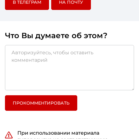
В ТЕЛЕГРАМ
НА ПОЧТУ
начали искать, мы начали общаться с
глобальными коллегами – благо, у нас есть такая
возможность, и мы тесно дружим. Мы сходили на
наш локальный рынок и спросили у наших
Что Вы думаете об этом?
коллег, что же они делают у себя.
Помимо этого, мы поговорили с нашим
провайдером по полису ДМС, так как у них на тот
момент были хоть какие-то практики и
наработки. Собственно, агрегировав эту
информацию и, конечно же, сделав опрос среди
наших сотрудников, мы поняли, что пришло
время трансформироваться. То есть та
программа wellness, которая была тогда – это
ПРОКОММЕНТИРОВАТЬ
были спортивными активностями и такой
прикол из серии связанного немножко с
медицинской тематикой в виде лекций.
При использовании материала
Собственно, мы поняли, что это пора менять, что