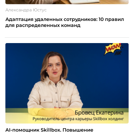
офисы в Санкт-Петербурге, Уфе, Новосибирске,
Александра Юстус
Екатеринбурге и в Южно-Сахалинске.
Адаптация удаленных сотрудников: 10 правил
Фактически, во всех этих офисах у нас есть
для распределенных команд
определенные спортивные активности,
например, волейбол, баскетбол либо еще что-то.
Каждый офис, опять-таки, может выбирать
любую активность самостоятельно, вне
зависимости от того, что происходит в
московском офисе. Какой-то централизации или,
опять-таки, заставлять кого-то какую-то делать
активность, которую он не хочет – мы такого не
делаем. К примеру, офис в Уфе в прошлом году
выбрал у нас танцевать зумбу. Отличная
активность, там почти единогласно офисом
приняли решение, что в этом году они хотят
офисом танцевать зумбу и заниматься йогой. Мы
сказали, что «пожалуйста, в рамках ваших
возможностей чувствуйте себя свободно, мы
AI-помощник Skillbox. Повышение