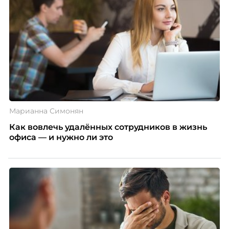
сердцах наших сотрудников.
- Если говорить о сезонности, это достаточно
большая работа, чтобы менять наполнение
программы в зависимости от сезона. Скажите,
кто входит у вас в команду людей, которые
разрабатывают
wellbeing
-активности?
- Касательно проектной команды, здесь очень
Марианна Симонян
интересно. Прежде всего, у нее входит как раз
Как вовлечь удалённых сотрудников в жизнь
команда по компенсациям и льготам. Касательно
офиса — и нужно ли это
внешних консультантов, мы их не привлекаем, то
есть мы пытаемся справиться своими силами. В
основном это, конечно же, сотрудники. И, более
того, с этого года у нас появились так
называемые wellbeing-чемпионы. Это
представители бизнеса, сотрудники как раз-таки
наши, которые изъявили желание быть некими
внутренними проводниками. То есть у них есть