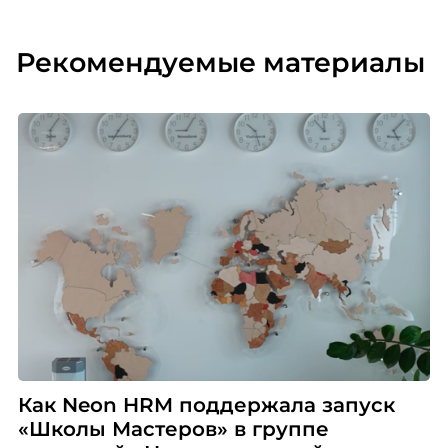
сотрудникам, что вот у тебя есть лето. Мы это
привязываем к летним активностям. Вот у тебя
Рекомендуемые материалы
есть лето, у тебя есть уникальная возможность
дать себе обещание, собственно. Например,
звонить чаще родителям, уделять больше
времени своему хобби, читать по новой книжке
каждый месяц, например, или найти себе новое
хобби. Но нам кажется, что дать просто себе
обещание, как мы все себе очень часто даем
такие обещания – этого мало. Поэтому мы как
компания помогаем нашим сотрудникам
следующим образом: каждый, кто дает себе
обещание, носит такой браслет, как у меня.
Собственно, он является как раз напоминанием
и постоянной такой маркой, наверное,
постоянной такой штучкой, которая тебе
Как Neon HRM поддержала запуск
говорит, что ты пообещал – будь добр,
«Школы Мастеров» в группе
пожалуйста, помни свое обещание.