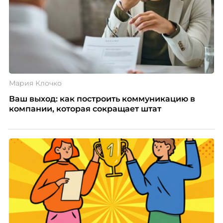
определенные атрибуты. К примеру, у них есть
такой ежедневник, и здесь написано «wellbeing-
чемпион». То есть, приходя на встречи, все
знают, что это не просто сотрудник, а он
является как раз-таки амбассадором нашей
прекрасной программы.
Мария Клочко
Ваш выход: как построить коммуникацию в
- Как стать чемпионом по
wellbeing
, Настя,
компании, которая сокращает штат
расскажите?
- На данный момент у нас все вакантные места,
собственно, заняты. Но, когда мы изначально
собирали команду, я попросила своих коллег из
HR помочь мне с определением самых ярких,
спортивно заинтересованных, активных ребят.
Они мне, собственно, дали имена, и дальше у нас
уже состоялся диалог с каждым.
Для нас, когда мы выбирали wellbeing-