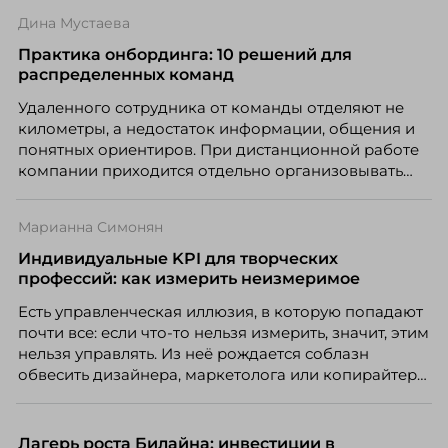
Дина Мустаева
Практика онбординга: 10 решений для
распределенных команд
Удаленного сотрудника от команды отделяют не
километры, а недостаток информации, общения и
понятных ориентиров. При дистанционной работе
компании приходится отдельно организовывать
многое из того, что в офисе происходит
естественно. Дина Мустаева, руководитель отдела
Марианна Симонян
по работе с персоналом Инфомаксимум,
рассказывает, как выстроить адаптацию
Индивидуальные KPI для творческих
распределенной команды без лишнего контроля и
профессий: как измерить неизмеримое
бесконечных созвонов.
Есть управленческая иллюзия, в которую попадают
почти все: если что-то нельзя измерить, значит, этим
нельзя управлять. Из неё рождается соблазн
обвесить дизайнера, маркетолога или копирайтера
цифрами — количеством макетов, числом постов,
объёмом текста — и назвать это системой KPI.
Проблема в том, что так мы измеряем не ценность,
Лагерь роста Билайна: инвестиции в