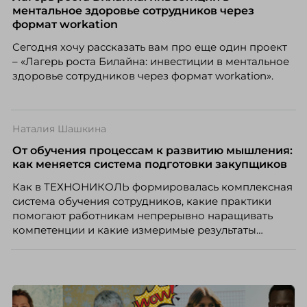
а движение. А творческая работа — это тот редкий
ментальное здоровье сотрудников через
случай, где движение и результат могут не
формат workation
совпадать вовсе.
Сегодня хочу рассказать вам про еще один проект
– «Лагерь роста Билайна: инвестиции в ментальное
здоровье сотрудников через формат workation».
Наталия Шашкина
От обучения процессам к развитию мышления:
как меняется система подготовки закупщиков
Как в ТЕХНОНИКОЛЬ формировалась комплексная
система обучения сотрудников, какие практики
помогают работникам непрерывно наращивать
компетенции и какие измеримые результаты
приносит обучение на реальных проектах.
Рассказывает Наталия Шашкина, директор по
закупкам направления «Минеральная изоляция»
компании ТЕХНОНИКОЛЬ.