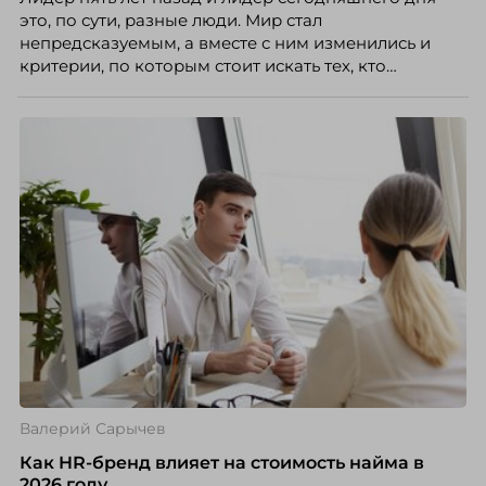
это, по сути, разные люди. Мир стал
непредсказуемым, а вместе с ним изменились и
критерии, по которым стоит искать тех, кто
способен вести команду вперёд. О том, какие
качества сегодня отличают настоящего лидера от
«свадебного генерала», почему стандартные
системы оценки часто упускают самых талантливых
людей и как выявить лидерский потенциал ещё до
того, как он проявится в цифрах KPI, рассказывает
Тимур Соколов, ключевой эксперт по
стратегическому развитию и формированию
культуры лидерства в организациях.
Валерий Сарычев
Как HR-бренд влияет на стоимость найма в
2026 году