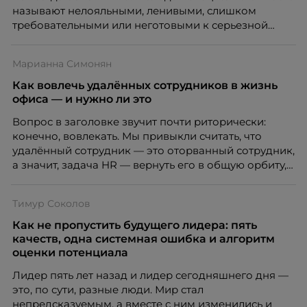
называют нелояльными, ленивыми, слишком
требовательными или неготовыми к серьезной
работе. Эти стереотипы влияют на решения
работодателей и нередко становятся причиной
Марианна Симонян
кадровых ошибок. В этой статье Марина Ускова,
руководитель отдела подбора персонала
Как вовлечь удалённых сотрудников в жизнь
рекрутинговой компании, разбирает самые
офиса — и нужно ли это
распространенные мифы о зумерах и объясняет,
Вопрос в заголовке звучит почти риторически:
почему устаревшие представления мешают
конечно, вовлекать. Мы привыкли считать, что
бизнесу находить и удерживать сильных
удалённый сотрудник — это оторванный сотрудник,
сотрудников.
а значит, задача HR — вернуть его в общую орбиту,
подключить к корпоративной жизни, растопить
дистанцию. Но прежде, чем строить программу
Тимур Соколов
вовлечения, стоит остановиться на неудобном
факте: данные говорят ровно обратное тому, что
Как не пропустить будущего лидера: пять
подсказывает интуиция. Автор свежего выпуска
качеств, одна системная ошибка и алгоритм
Марианна Симонян — HR Tech лидер, эксперт по
оценки потенциала
People Analytics, приглашённый лектор НИУ ВШЭ и
Лидер пять лет назад и лидер сегодняшнего дня —
МИФИ, автор книги «Дао женской карьеры».
это, по сути, разные люди. Мир стал
непредсказуемым, а вместе с ним изменились и