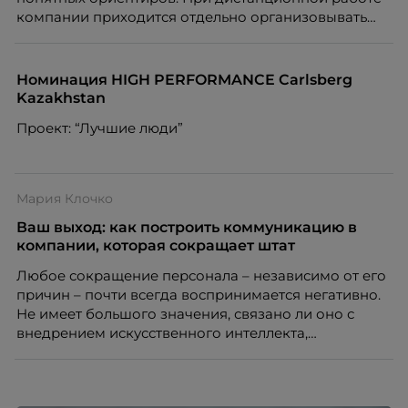
компании приходится отдельно организовывать
многое из того, что в офисе происходит
естественно. Дина Мустаева, руководитель отдела
по работе с персоналом Инфомаксимум,
Номинация HIGH PERFORMANCE Carlsberg
рассказывает, как выстроить адаптацию
Kazakhstan
распределенной команды без лишнего контроля и
Проект: “Лучшие люди”
бесконечных созвонов.
Мария Клочко
Ваш выход: как построить коммуникацию в
компании, которая сокращает штат
Любое сокращение персонала – независимо от его
причин – почти всегда воспринимается негативно.
Не имеет большого значения, связано ли оно с
внедрением искусственного интеллекта,
изменением бизнес-модели, финансовыми
трудностями или пересмотром организационной
структуры компании. Для сотрудников сокращения