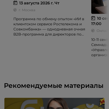
13 августа 2026 г.
Чт
г. Москва
10 сен
Программа по обмену опытом «ИИ в
17:00
клиентском сервисе Ростелекома и
Совкомбанка» — однодневная очная
Онлай
B2B-программа для директоров по
клиентскому опыту, CX-менеджеров,
10-11 се
руководителей колл-центров и
Семнадц
сервисных подразделений.
«Управле
организо
«Проспер
Russia.ru.
Рекомендуемые материалы