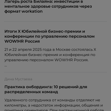
Лагерь роста Билайна: инвестиции в
ментальное здоровье сотрудников через
формат workation
Итоги X Юбилейной бизнес-премии и
конференции по управлению персоналом
WOW!HR Россия
21 и 22 апреля 2025 года в Москве состоялась X
Юбилейная бизнес-премия и конференция по
управлению персоналом WOW!HR Россия.
Победители – лучшие проекты в сфере управления
персоналом, были определены путем голосования
Дина Мустаева
номинантов и гостей мероприятия.
Практика онбординга: 10 решений для
распределенных команд
Удаленного сотрудника от команды отделяют не
километры, а недостаток информации, общения и
понятных ориентиров. При дистанционной работе