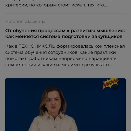
критерии, по которым стоит искать тех, кто
способен вести команду вперёд. О том, какие
качества сегодня отличают настоящего лидера от
Наталия Шашкина
«свадебного генерала», почему стандартные
системы оценки часто упускают самых талантливых
От обучения процессам к развитию мышления:
людей и как выявить лидерский потенциал ещё до
как меняется система подготовки закупщиков
того, как он проявится в цифрах KPI, рассказывает
Как в ТЕХНОНИКОЛЬ формировалась комплексная
Тимур Соколов, ключевой эксперт по
система обучения сотрудников, какие практики
стратегическому развитию и формированию
помогают работникам непрерывно наращивать
культуры лидерства в организациях.
компетенции и какие измеримые результаты
приносит обучение на реальных проектах.
Рассказывает Наталия Шашкина, директор по
закупкам направления «Минеральная изоляция»
компании ТЕХНОНИКОЛЬ.