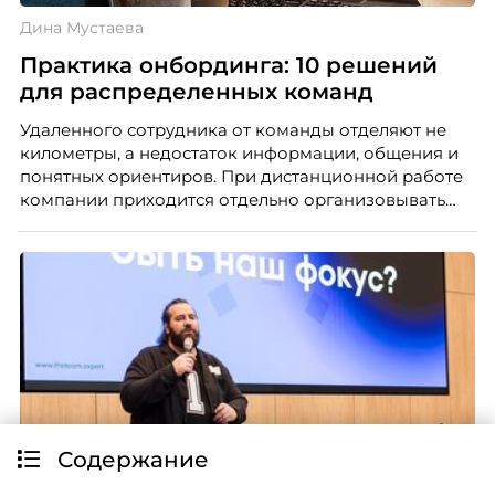
Дина Мустаева
Практика онбординга: 10 решений
для распределенных команд
Удаленного сотрудника от команды отделяют не
километры, а недостаток информации, общения и
понятных ориентиров. При дистанционной работе
компании приходится отдельно организовывать
многое из того, что в офисе происходит
естественно. Дина Мустаева, руководитель отдела
по работе с персоналом Инфомаксимум,
рассказывает, как выстроить адаптацию
распределенной команды без лишнего контроля и
бесконечных созвонов.
Содержание