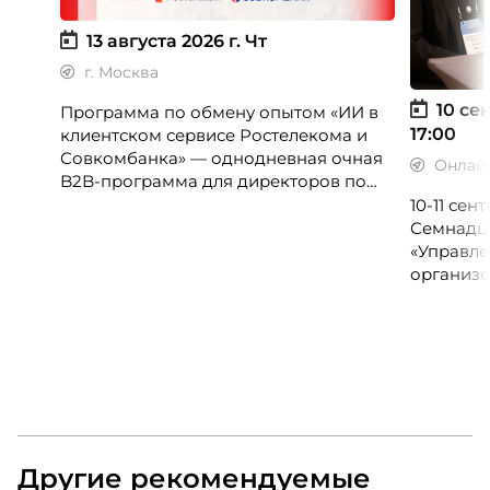
13 августа 2026 г.
Чт
г. Москва
10 сен
Программа по обмену опытом «ИИ в
17:00
клиентском сервисе Ростелекома и
Совкомбанка» — однодневная очная
Онлай
B2B-программа для директоров по
клиентскому опыту, CX-менеджеров,
10-11 се
руководителей колл-центров и
Семнадц
сервисных подразделений.
«Управле
организо
«Проспер
Russia.ru.
Другие рекомендуемые