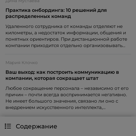
Дина Мустаева
вовлечения, стоит остановиться на неудобном
факте: данные говорят ровно обратное тому, что
Практика онбординга: 10 решений для
подсказывает интуиция. Автор свежего выпуска
распределенных команд
Марианна Симонян — HR Tech лидер, эксперт по
Удаленного сотрудника от команды отделяют не
People Analytics, приглашённый лектор НИУ ВШЭ и
километры, а недостаток информации, общения и
МИФИ, автор книги «Дао женской карьеры».
понятных ориентиров. При дистанционной работе
компании приходится отдельно организовывать
многое из того, что в офисе происходит
естественно. Дина Мустаева, руководитель отдела
Мария Клочко
по работе с персоналом Инфомаксимум,
рассказывает, как выстроить адаптацию
Ваш выход: как построить коммуникацию в
распределенной команды без лишнего контроля и
компании, которая сокращает штат
бесконечных созвонов.
Любое сокращение персонала – независимо от его
причин – почти всегда воспринимается негативно.
Не имеет большого значения, связано ли оно с
внедрением искусственного интеллекта,
изменением бизнес-модели, финансовыми
трудностями или пересмотром организационной
Содержание
структуры компании. Для сотрудников сокращения
означают потерю стабильности, а для внешнего