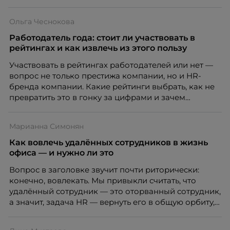
Ольга Чеснокова
Работодатель года: стоит ли участвовать в
рейтингах и как извлечь из этого пользу
Участвовать в рейтингах работодателей или нет —
вопрос не только престижа компании, но и HR-
бренда компании. Какие рейтинги выбрать, как не
превратить это в гонку за цифрами и зачем
небольшой компании соревноваться в одном
списке с Яндексом и Озоном. Рассказывает Ольга
Марианна Симонян
Чеснокова, HR-директор Right line.
Как вовлечь удалённых сотрудников в жизнь
офиса — и нужно ли это
Вопрос в заголовке звучит почти риторически:
конечно, вовлекать. Мы привыкли считать, что
удалённый сотрудник — это оторванный сотрудник,
а значит, задача HR — вернуть его в общую орбиту,
подключить к корпоративной жизни, растопить
дистанцию. Но прежде, чем строить программу