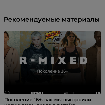
новых путей улучшения качества
россий
и продолжительности жизни
фирмен
людей.
предст
регион
Рекомендуемые материалы
ассорт
пополн
Поколение 16+: как мы выстроили