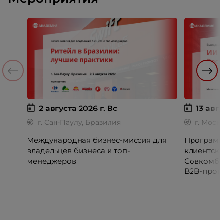
2 августа 2026 г.
Вс
13 авг
г. Сан-Паулу, Бразилия
г. Мос
Международная бизнес-миссия для
Программ
владельцев бизнеса и топ-
клиентск
менеджеров
Совкомб
B2B-прог
клиентск
руководи
сервисны