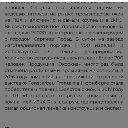
численность персонала составляла всего 8
человек. Сегодня
она является одним из
ведущих игроков на рынке производства окон
из
ПВХ и алюминия и самым крупным в ЦФО.
Высокотехнологичное
производство «Экоокна»
площадью 15 000 кв. метров расположено рядом
с городом Сергиев Посад. В сутки на заводе
изготавливается порядка 1
700 изделий и
используется 14 техник декорирования.
Количество
сотрудников насчитывает более 700
человек. Продукция «Экоокна» много
раз была
отмечена различными премиями. В частности, в
2016 году
компания на престижной отраслевой
выставке Fensterbau Frontale в
Нюрнберге стала
победителем премии «Золотое окно». В 2017 году
в ТЦ
«Техноплаза» открылся совместный с
компанией VEKA Rus шоу-рум, где
представлена
самая обширная линейка конструкций и систем.