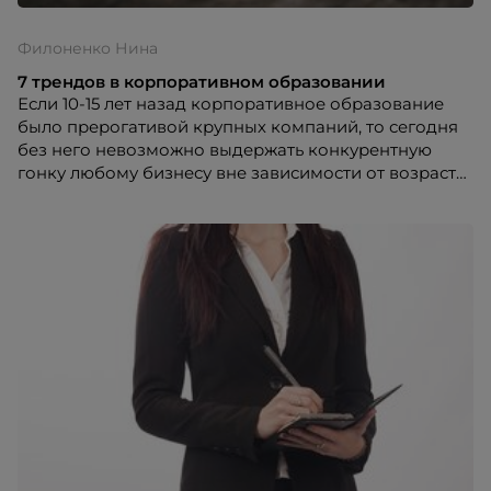
Филоненко Нина
7 трендов в корпоративном образовании
Если 10-15 лет назад корпоративное образование
было прерогативой крупных компаний, то сегодня
без него невозможно выдержать конкурентную
гонку любому бизнесу вне зависимости от возраста,
размера и успеха на рынке. Изменения на рынке и в
бизнесе происходят настолько быстро и
стремительно, что сотрудники должны держать
постоянно нос по ветру, знать, а лучше
предугадывать тренды и постоянно работать над
повышением своих профессиональных навыков.