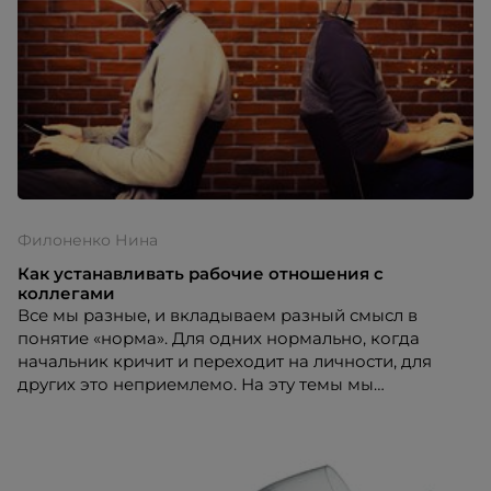
действительности, рассказывает Нина Филоненко,
совладелец и директор по развитию компании
«Экоокна».
Филоненко Нина
Как устанавливать рабочие отношения с
коллегами
Все мы разные, и вкладываем разный смысл в
понятие «норма». Для одних нормально, когда
начальник кричит и переходит на личности, для
других это неприемлемо. На эту темы мы
поговорили с Ниной Филоненко, совладельцем и
директором по развитию компании «Экоокна».