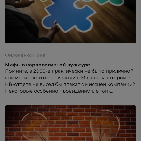
Филоненко Нина
Мифы о корпоративной культуре
Помните, в 2000-е практически не было приличной
коммерческой организации в Москве, у которой в
HR-отделе не висел бы плакат с миссией компании?
Некоторые особенно провидвинутые топ-
менеджеры платили разработчикам солидные
деньги, другие сочиняли собственными силами.
Считалось, что это фундамент корпоративной
культуры. Это, кстати, не единственный миф о
корпоративной культуре, укоренившийся в
сознании многих людей. О других принципах
корпоративной культуры, не соответствующих