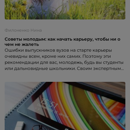
Филоненко Нина
Советы молодым: как начать карьеру, чтобы ни о
чем не жалеть
Ошибки выпускников вузов на старте карьеры
очевидны всем, кроме них самих. Поэтому эти
рекомендации для вас, молодежь, будь вы студенты
или дальновидные школьники. Своим экспертным
взглядом, основанном на практическом опыте, с
порталом HR-tv.ru поделилась Нина Филоненко,
директор по развитию персонала компании
«Экоокна».