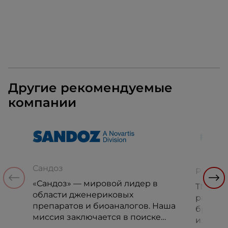
Другие рекомендуемые
компании
Сандоз
Рыбсет
«Сандоз» — мировой лидер в
ТМ «РЫ
области дженериковых
развив
препаратов и биоаналогов. Наша
бренд, 
миссия заключается в поиске
из вед