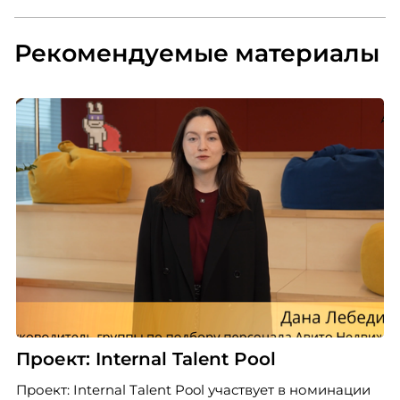
оружия, управляемых
России 
артиллерийских снарядов, а
также широкого спектра
Рекомендуемые материалы
высокоточного оружия.
Проект: Internal Talent Pool
Проект: Internal Talent Pool участвует в номинации