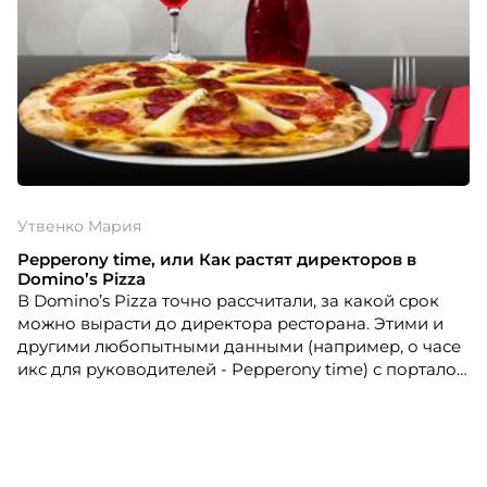
Утвенко Мария
Pepperony time, или Как растят директоров в
Domino’s Pizza
В Domino’s Pizza точно рассчитали, за какой срок
можно вырасти до директора ресторана. Этими и
другими любопытными данными (например, о часе
икс для руководителей - Pepperony time) с порталом
HR-tv.ru поделилась Мария Утвенко, HR-директор
компании.