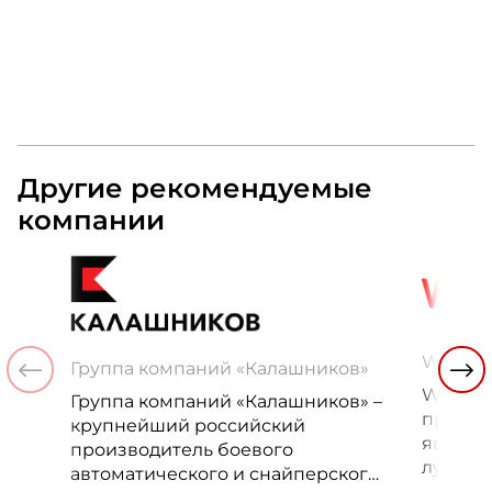
«Проспер
Russia.ru.
Другие рекомендуемые
компании
WOW G
Группа компаний «Калашников»
WOW GR
Группа компаний «Калашников» –
проект
крупнейший российский
являют
производитель боевого
лучших
автоматического и снайперского
управл