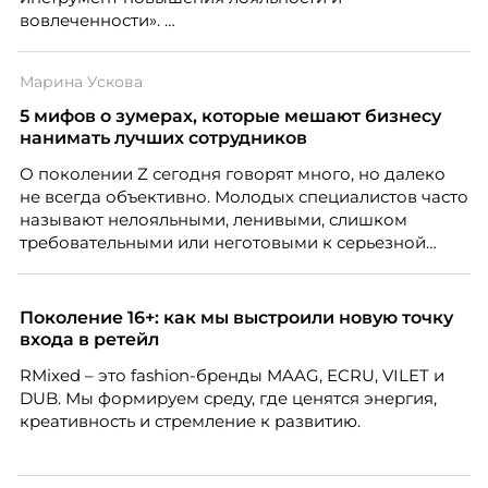
вовлеченности».
Марина Ускова
5 мифов о зумерах, которые мешают бизнесу
нанимать лучших сотрудников
О поколении Z сегодня говорят много, но далеко
не всегда объективно. Молодых специалистов часто
называют нелояльными, ленивыми, слишком
требовательными или неготовыми к серьезной
работе. Эти стереотипы влияют на решения
работодателей и нередко становятся причиной
кадровых ошибок. В этой статье Марина Ускова,
Поколение 16+: как мы выстроили новую точку
руководитель отдела подбора персонала
входа в ретейл
рекрутинговой компании, разбирает самые
RMixed – это fashion-бренды MAAG, ECRU, VILET и
распространенные мифы о зумерах и объясняет,
DUB. Мы формируем среду, где ценятся энергия,
почему устаревшие представления мешают
креативность и стремление к развитию.
бизнесу находить и удерживать сильных
сотрудников.