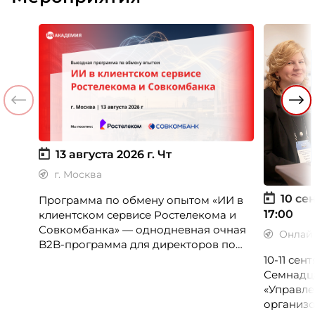
13 августа 2026 г.
Чт
г. Москва
10 сен
Программа по обмену опытом «ИИ в
17:00
клиентском сервисе Ростелекома и
Совкомбанка» — однодневная очная
Онлай
B2B-программа для директоров по
клиентскому опыту, CX-менеджеров,
10-11 се
руководителей колл-центров и
Семнадц
сервисных подразделений.
«Управле
организо