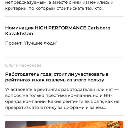
непредсказуемым, а вместе с ним изменились и
критерии, по которым стоит искать тех, кто
способен вести команду вперёд. О том, какие
качества сегодня отличают настоящего лидера от
«свадебного генерала», почему стандартные
Номинация HIGH PERFORMANCE Carlsberg
системы оценки часто упускают самых талантливых
Kazakhstan
людей и как выявить лидерский потенциал ещё до
Проект: “Лучшие люди”
того, как он проявится в цифрах KPI, рассказывает
Тимур Соколов, ключевой эксперт по
стратегическому развитию и формированию
культуры лидерства в организациях.
Ольга Чеснокова
Работодатель года: стоит ли участвовать в
рейтингах и как извлечь из этого пользу
Участвовать в рейтингах работодателей или нет —
вопрос не только престижа компании, но и HR-
бренда компании. Какие рейтинги выбрать, как не
превратить это в гонку за цифрами и зачем
небольшой компании соревноваться в одном
списке с Яндексом и Озоном. Рассказывает Ольга
Чеснокова, HR-директор Right line.