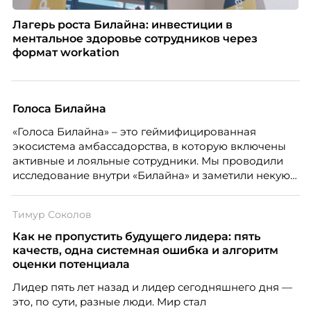
Лагерь роста Билайна: инвестиции в
ментальное здоровье сотрудников через
формат workation
Голоса Билайна
«Голоса Билайна» – это геймифицированная
экосистема амбассадорства, в которую включены
активные и лояльные сотрудники. Мы проводили
исследование внутри «Билайна» и заметили некую
особенность. Сотрудники в компании хотят не
только материальную мотивацию, но и систему
Тимур Соколов
благодарности и публичного признания.
Как не пропустить будущего лидера: пять
качеств, одна системная ошибка и алгоритм
оценки потенциала
Лидер пять лет назад и лидер сегодняшнего дня —
это, по сути, разные люди. Мир стал