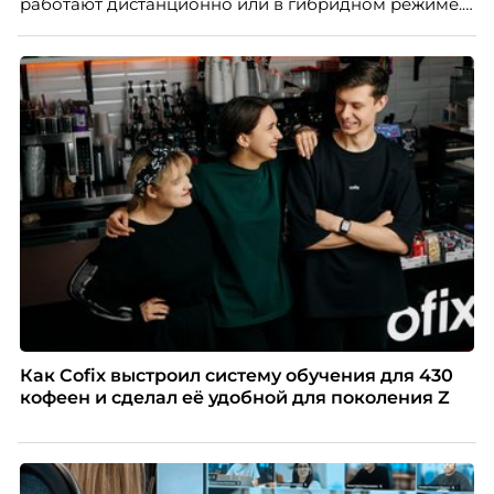
работают дистанционно или в гибридном режиме.
Но чем шире распространяется удаленка, тем
очевиднее становится разрыв: если в офисе
адаптация во многом происходит сама собой, то на
расстоянии она требует осознанного
проектирования — иначе компания рискует
потерять новичка в первые же месяцы.
Как Cofix выстроил систему обучения для 430
кофеен и сделал её удобной для поколения Z