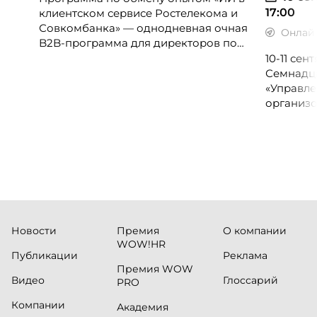
17:00
клиентском сервисе Ростелекома и
Совкомбанка» — однодневная очная
Онлай
B2B-программа для директоров по
клиентскому опыту, CX-менеджеров,
10-11 се
руководителей колл-центров и
Семнадц
сервисных подразделений.
«Управле
организо
«Проспер
Russia.ru.
Новости
Премия
О компании
WOW!HR
Публикации
Реклама
Премия WOW
Видео
Глоссарий
PRO
Компании
Академия