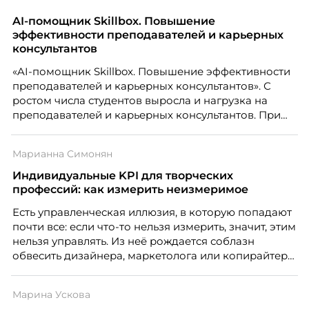
качества сегодня отличают настоящего лидера от
«свадебного генерала», почему стандартные
AI-помощник Skillbox. Повышение
системы оценки часто упускают самых талантливых
эффективности преподавателей и карьерных
людей и как выявить лидерский потенциал ещё до
консультантов
того, как он проявится в цифрах KPI, рассказывает
«AI-помощник Skillbox. Повышение эффективности
Тимур Соколов, ключевой эксперт по
преподавателей и карьерных консультантов». С
стратегическому развитию и формированию
ростом числа студентов выросла и нагрузка на
культуры лидерства в организациях.
преподавателей и карьерных консультантов. При
этом ожидания студентов тоже менялись. Нам
нужно было решить сразу несколько задач:
Марианна Симонян
повысить эффективность сотрудников, ускорить
процессы, сохранить качество поддержки и
Индивидуальные KPI для творческих
масштабироваться без роста команды. Так и
профессий: как измерить неизмеримое
появился AI-помощник, встроенный в платформу
Есть управленческая иллюзия, в которую попадают
Skillbox.
почти все: если что-то нельзя измерить, значит, этим
нельзя управлять. Из неё рождается соблазн
обвесить дизайнера, маркетолога или копирайтера
цифрами — количеством макетов, числом постов,
объёмом текста — и назвать это системой KPI.
Марина Ускова
Проблема в том, что так мы измеряем не ценность,