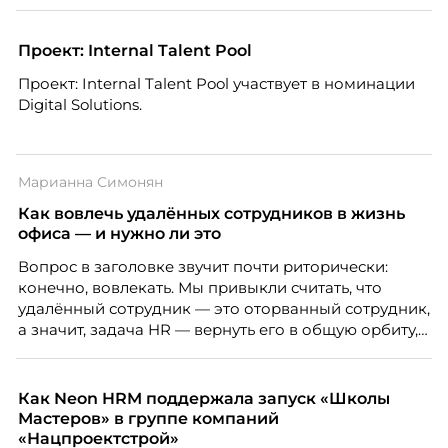
Проект: Internal Talent Pool
Проект: Internal Talent Pool участвует в номинации
Digital Solutions.
Марианна Симонян
Как вовлечь удалённых сотрудников в жизнь
офиса — и нужно ли это
Вопрос в заголовке звучит почти риторически:
конечно, вовлекать. Мы привыкли считать, что
удалённый сотрудник — это оторванный сотрудник,
а значит, задача HR — вернуть его в общую орбиту,
подключить к корпоративной жизни, растопить
дистанцию. Но прежде, чем строить программу
вовлечения, стоит остановиться на неудобном
Как Neon HRM поддержала запуск «Школы
факте: данные говорят ровно обратное тому, что
Мастеров» в группе компаний
подсказывает интуиция. Автор свежего выпуска
«Нацпроектстрой»