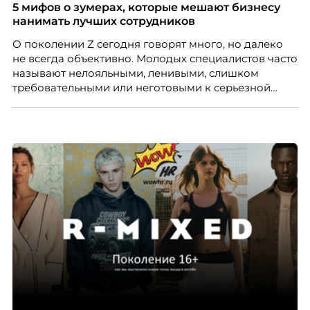
а движение. А творческая работа — это тот редкий
5 мифов о зумерах, которые мешают бизнесу
случай, где движение и результат могут не
нанимать лучших сотрудников
совпадать вовсе.
О поколении Z сегодня говорят много, но далеко
не всегда объективно. Молодых специалистов часто
называют нелояльными, ленивыми, слишком
требовательными или неготовыми к серьезной
работе. Эти стереотипы влияют на решения
работодателей и нередко становятся причиной
кадровых ошибок. В этой статье Марина Ускова,
руководитель отдела подбора персонала
рекрутинговой компании, разбирает самые
распространенные мифы о зумерах и объясняет,
почему устаревшие представления мешают
бизнесу находить и удерживать сильных
сотрудников.