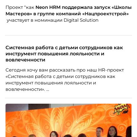
Марианна Симонян — HR Tech лидер, эксперт по
Проект "как
Neon
HRM поддержала запуск «Школы
People Analytics, приглашённый лектор НИУ ВШЭ и
Мастеров» в группе компаний «Нацпроектстрой»
МИФИ, автор книги «Дао женской карьеры».
участвует в номинации Digital Solution
Системная работа с детьми сотрудников как
инструмент повышения лояльности и
вовлеченности
Сегодня хочу вам рассказать про наш HR-проект
«Системная работа с детьми сотрудников как
инструмент повышения лояльности и
вовлеченности».