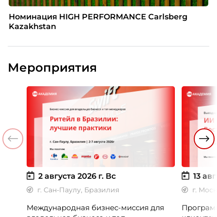
Номинация HIGH PERFORMANCE Carlsberg
Kazakhstan
Мероприятия
2 августа 2026 г.
Вс
13 авг
г. Сан-Паулу, Бразилия
г. Мос
Международная бизнес-миссия для
Программ