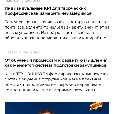
Марианна Симонян
значит – сокращает доходы бизнеса.
Индивидуальные KPI для творческих
профессий: как измерить неизмеримое
Есть управленческая иллюзия, в которую попадают
почти все: если что-то нельзя измерить, значит, этим
нельзя управлять. Из неё рождается соблазн
обвесить дизайнера, маркетолога или копирайтера
цифрами — количеством макетов, числом постов,
объёмом текста — и назвать это системой KPI.
Наталия Шашкина
Проблема в том, что так мы измеряем не ценность,
а движение. А творческая работа — это тот редкий
От обучения процессам к развитию мышления:
случай, где движение и результат могут не
как меняется система подготовки закупщиков
совпадать вовсе.
Как в ТЕХНОНИКОЛЬ формировалась комплексная
система обучения сотрудников, какие практики
помогают работникам непрерывно наращивать
компетенции и какие измеримые результаты
приносит обучение на реальных проектах.
Рассказывает Наталия Шашкина, директор по
закупкам направления «Минеральная изоляция»
компании ТЕХНОНИКОЛЬ.