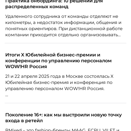
Практика онбординга: 10 решений для
распределенных команд
Удаленного сотрудника от команды отделяют не
километры, а недостаток информации, общения и
понятных ориентиров. При дистанционной работе
компании приходится отдельно организовывать
многое из того, что в офисе происходит
естественно. Дина Мустаева, руководитель отдела
по работе с персоналом Инфомаксимум,
Итоги X Юбилейной бизнес-премии и
рассказывает, как выстроить адаптацию
конференции по управлению персоналом
распределенной команды без лишнего контроля и
WOW!HR Россия
бесконечных созвонов.
21 и 22 апреля 2025 года в Москве состоялась X
Юбилейная бизнес-премия и конференция по
управлению персоналом WOW!HR Россия.
Победители – лучшие проекты в сфере управления
персоналом, были определены путем голосования
номинантов и гостей мероприятия.
Поколение 16+: как мы выстроили новую точку
входа в ретейл
RMixed – это fashion-бренды MAAG, ECRU, VILET и