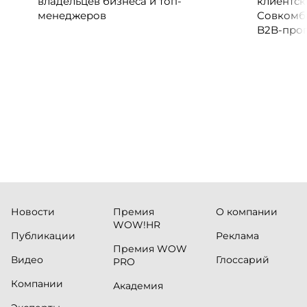
владельцев бизнеса и топ-
клиентск
менеджеров
Совкомб
B2B-прог
клиентск
руководи
сервисны
Новости
Премия
О компании
WOW!HR
Публикации
Реклама
Премия WOW
Видео
Глоссарий
PRO
Компании
Академия