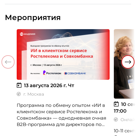
Мероприятия
13 августа 2026 г.
Чт
г. Москва
10 сен
Программа по обмену опытом «ИИ в
17:00
клиентском сервисе Ростелекома и
Совкомбанка» — однодневная очная
Онлай
B2B-программа для директоров по
клиентскому опыту, CX-менеджеров,
10-11 се