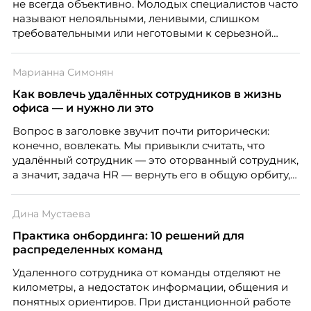
не всегда объективно. Молодых специалистов часто
называют нелояльными, ленивыми, слишком
требовательными или неготовыми к серьезной
работе. Эти стереотипы влияют на решения
работодателей и нередко становятся причиной
Марианна Симонян
кадровых ошибок. В этой статье Марина Ускова,
руководитель отдела подбора персонала
Как вовлечь удалённых сотрудников в жизнь
рекрутинговой компании, разбирает самые
офиса — и нужно ли это
распространенные мифы о зумерах и объясняет,
Вопрос в заголовке звучит почти риторически:
почему устаревшие представления мешают
конечно, вовлекать. Мы привыкли считать, что
бизнесу находить и удерживать сильных
удалённый сотрудник — это оторванный сотрудник,
сотрудников.
а значит, задача HR — вернуть его в общую орбиту,
подключить к корпоративной жизни, растопить
дистанцию. Но прежде, чем строить программу
Дина Мустаева
вовлечения, стоит остановиться на неудобном
факте: данные говорят ровно обратное тому, что
Практика онбординга: 10 решений для
подсказывает интуиция. Автор свежего выпуска
распределенных команд
Марианна Симонян — HR Tech лидер, эксперт по
Удаленного сотрудника от команды отделяют не
People Analytics, приглашённый лектор НИУ ВШЭ и
километры, а недостаток информации, общения и
МИФИ, автор книги «Дао женской карьеры».
понятных ориентиров. При дистанционной работе