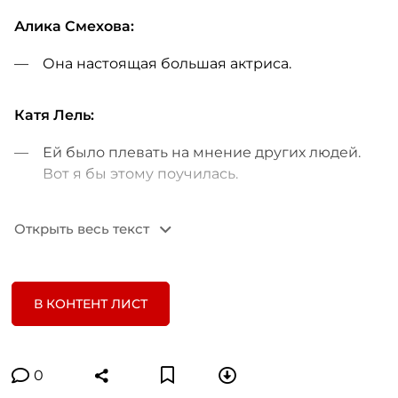
Алика Смехова:
Она настоящая большая актриса.
Катя Лель:
Ей было плевать на мнение других людей.
Вот я бы этому поучилась.
Роман Архипов:
Открыть весь текст
Это действительно дерзкая личность.
«Здравствуйте, здравствуйте! Я ваша
В КОНТЕНТ ЛИСТ
родная тетя!»
Игорь Мишин:
0