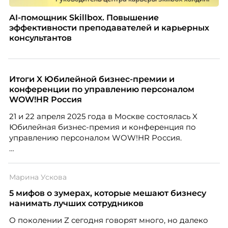
AI-помощник Skillbox. Повышение
эффективности преподавателей и карьерных
консультантов
Итоги X Юбилейной бизнес-премии и
конференции по управлению персоналом
WOW!HR Россия
21 и 22 апреля 2025 года в Москве состоялась X
Юбилейная бизнес-премия и конференция по
управлению персоналом WOW!HR Россия.
Победители – лучшие проекты в сфере управления
персоналом, были определены путем голосования
Марина Ускова
номинантов и гостей мероприятия.
5 мифов о зумерах, которые мешают бизнесу
нанимать лучших сотрудников
О поколении Z сегодня говорят много, но далеко