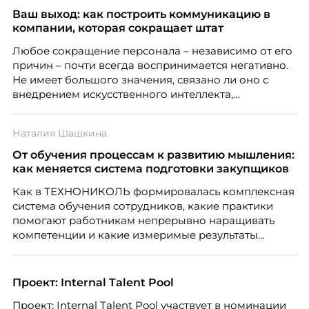
Ваш выход: как построить коммуникацию в
компании, которая сокращает штат
Любое сокращение персонала – независимо от его
причин – почти всегда воспринимается негативно.
Не имеет большого значения, связано ли оно с
внедрением искусственного интеллекта,
изменением бизнес-модели, финансовыми
трудностями или пересмотром организационной
Наталия Шашкина
структуры компании. Для сотрудников сокращения
означают потерю стабильности, а для внешнего
От обучения процессам к развитию мышления:
рынка становятся сигналом о возможных
как меняется система подготовки закупщиков
проблемах организации. В результате увольнения
Как в ТЕХНОНИКОЛЬ формировалась комплексная
нередко превращаются в фактор, который
система обучения сотрудников, какие практики
негативно влияет HR-бренд работодателя.
помогают работникам непрерывно наращивать
компетенции и какие измеримые результаты
приносит обучение на реальных проектах.
Рассказывает Наталия Шашкина, директор по
закупкам направления «Минеральная изоляция»
Проект: Internal Talent Pool
компании ТЕХНОНИКОЛЬ.
Проект: Internal Talent Pool участвует в номинации