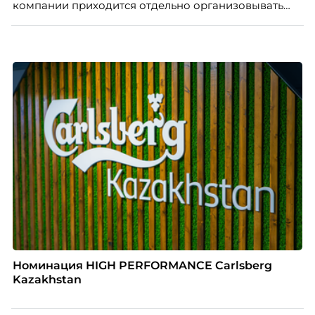
компании приходится отдельно организовывать
многое из того, что в офисе происходит
естественно. Дина Мустаева, руководитель отдела
по работе с персоналом Инфомаксимум,
рассказывает, как выстроить адаптацию
распределенной команды без лишнего контроля и
бесконечных созвонов.
Номинация HIGH PERFORMANCE Carlsberg
Kazakhstan