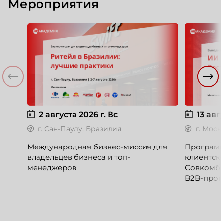
Мероприятия
2 августа 2026 г.
Вс
13 авг
г. Сан-Паулу, Бразилия
г. Мос
Международная бизнес-миссия для
Программ
владельцев бизнеса и топ-
клиентск
менеджеров
Совкомб
B2B-прог
клиентск
руководи
сервисны