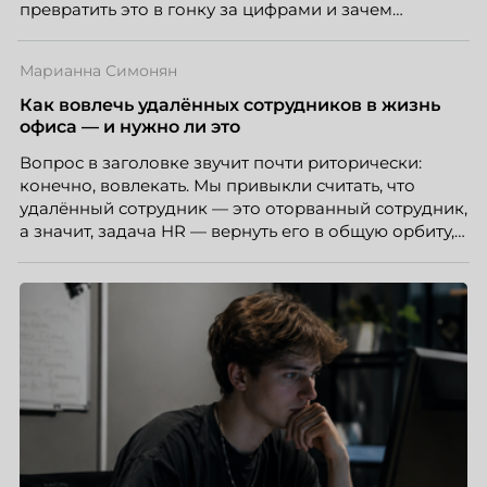
превратить это в гонку за цифрами и зачем
небольшой компании соревноваться в одном
списке с Яндексом и Озоном. Рассказывает Ольга
Марианна Симонян
Чеснокова, HR-директор Right line.
Как вовлечь удалённых сотрудников в жизнь
офиса — и нужно ли это
Вопрос в заголовке звучит почти риторически:
конечно, вовлекать. Мы привыкли считать, что
удалённый сотрудник — это оторванный сотрудник,
а значит, задача HR — вернуть его в общую орбиту,
подключить к корпоративной жизни, растопить
дистанцию. Но прежде, чем строить программу
вовлечения, стоит остановиться на неудобном
факте: данные говорят ровно обратное тому, что
подсказывает интуиция. Автор свежего выпуска
Марианна Симонян — HR Tech лидер, эксперт по
People Analytics, приглашённый лектор НИУ ВШЭ и
МИФИ, автор книги «Дао женской карьеры».