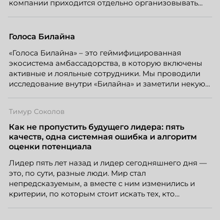
компании приходится отдельно организовывать
многое из того, что в офисе происходит
естественно. Дина Мустаева, руководитель отдела
по работе с персоналом Инфомаксимум,
Голоса Билайна
рассказывает, как выстроить адаптацию
«Голоса Билайна» – это геймифицированная
распределенной команды без лишнего контроля и
экосистема амбассадорства, в которую включены
бесконечных созвонов.
активные и лояльные сотрудники. Мы проводили
исследование внутри «Билайна» и заметили некую
особенность. Сотрудники в компании хотят не
только материальную мотивацию, но и систему
Тимур Соколов
благодарности и публичного признания.
Как не пропустить будущего лидера: пять
качеств, одна системная ошибка и алгоритм
оценки потенциала
Лидер пять лет назад и лидер сегодняшнего дня —
это, по сути, разные люди. Мир стал
непредсказуемым, а вместе с ним изменились и
критерии, по которым стоит искать тех, кто
способен вести команду вперёд. О том, какие
качества сегодня отличают настоящего лидера от