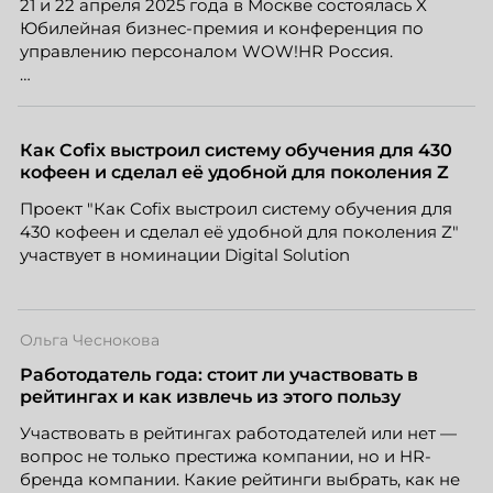
21 и 22 апреля 2025 года в Москве состоялась X
Юбилейная бизнес-премия и конференция по
управлению персоналом WOW!HR Россия.
Победители – лучшие проекты в сфере управления
персоналом, были определены путем голосования
номинантов и гостей мероприятия.
Как Cofix выстроил систему обучения для 430
кофеен и сделал её удобной для поколения Z
Проект "Как Cofix выстроил систему обучения для
430 кофеен и сделал её удобной для поколения Z"
участвует в номинации Digital Solution
Ольга Чеснокова
Работодатель года: стоит ли участвовать в
рейтингах и как извлечь из этого пользу
Участвовать в рейтингах работодателей или нет —
вопрос не только престижа компании, но и HR-
бренда компании. Какие рейтинги выбрать, как не