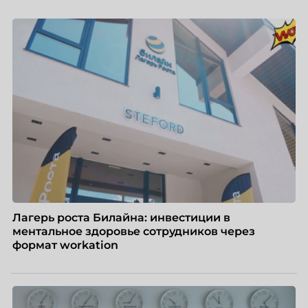
«свадебного генерала», почему стандартные
системы оценки часто упускают самых талантливых
людей и как выявить лидерский потенциал ещё до
того, как он проявится в цифрах KPI, рассказывает
Тимур Соколов, ключевой эксперт по
стратегическому развитию и формированию
культуры лидерства в организациях.
Лагерь роста Билайна: инвестиции в
ментальное здоровье сотрудников через
формат workation