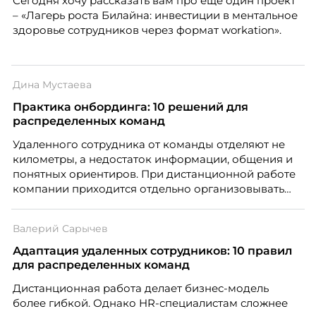
Сегодня хочу рассказать вам про еще один проект
– «Лагерь роста Билайна: инвестиции в ментальное
здоровье сотрудников через формат workation».
Дина Мустаева
Практика онбординга: 10 решений для
распределенных команд
Удаленного сотрудника от команды отделяют не
километры, а недостаток информации, общения и
понятных ориентиров. При дистанционной работе
компании приходится отдельно организовывать
многое из того, что в офисе происходит
естественно. Дина Мустаева, руководитель отдела
Валерий Сарычев
по работе с персоналом Инфомаксимум,
рассказывает, как выстроить адаптацию
Адаптация удаленных сотрудников: 10 правил
распределенной команды без лишнего контроля и
для распределенных команд
бесконечных созвонов.
Дистанционная работа делает бизнес-модель
более гибкой. Однако HR-специалистам сложнее