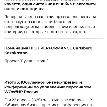
масштабироваться без роста команды. Так и
качеств, одна системная ошибка и алгоритм
появился AI-помощник, встроенный в платформу
оценки потенциала
Skillbox.
Лидер пять лет назад и лидер сегодняшнего дня —
это, по сути, разные люди. Мир стал
непредсказуемым, а вместе с ним изменились и
критерии, по которым стоит искать тех, кто
способен вести команду вперёд. О том, какие
качества сегодня отличают настоящего лидера от
«свадебного генерала», почему стандартные
Номинация HIGH PERFORMANCE Carlsberg
системы оценки часто упускают самых талантливых
Kazakhstan
людей и как выявить лидерский потенциал ещё до
Проект: “Лучшие люди”
того, как он проявится в цифрах KPI, рассказывает
Тимур Соколов, ключевой эксперт по
стратегическому развитию и формированию
культуры лидерства в организациях.
Итоги X Юбилейной бизнес-премии и
конференции по управлению персоналом
WOW!HR Россия
21 и 22 апреля 2025 года в Москве состоялась X
Юбилейная бизнес-премия и конференция по