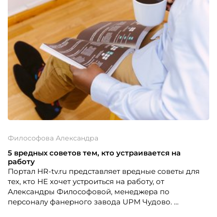
работе с персоналом UPM, Россия, предлагает
вашему вниманию «вредные советы» для
менеджеров по подбору персонала.
Философова Александра
5 вредных советов тем, кто устраивается на
работу
Портал HR-tv.ru представляет вредные советы для
тех, кто НЕ хочет устроиться на работу, от
Александры Философовой, менеджера по
персоналу фанерного завода UPM Чудово.