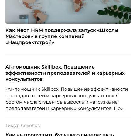
Как Neon HRM поддержала запуск «Школы
Мастеров» в группе компаний
«Нацпроектстрой»
AI-помощник Skillbox. Повышение
эффективности преподавателей и карьерных
консультантов
«AI-помощник Skillbox. Повышение эффективности
преподавателей и карьерных консультантов». С
ростом числа студентов выросла и нагрузка на
преподавателей и карьерных консультантов. При
этом ожидания студентов тоже менялись. Нам
нужно было решить сразу несколько задач:
Тимур Соколов
повысить эффективность сотрудников, ускорить
процессы, сохранить качество поддержки и
Как не пропустить будущего лидера: пять