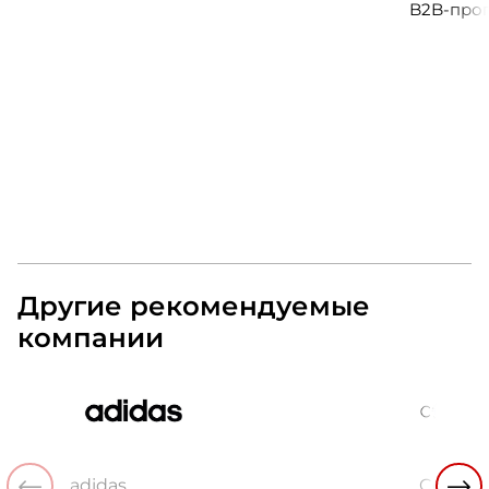
B2B-прог
клиентск
руководи
сервисны
Другие рекомендуемые
компании
adidas
Cosmos