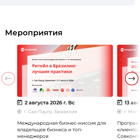
Мероприятия
2 августа 2026 г.
Вс
13 авг
г. Сан-Паулу, Бразилия
г. Мос
Международная бизнес-миссия для
Программ
владельцев бизнеса и топ-
клиентск
менеджеров
Совкомб