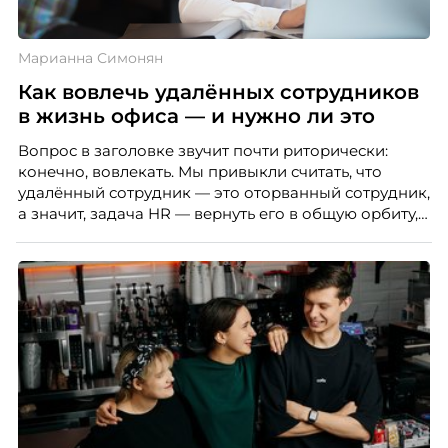
CIS.
Марианна Симонян
Как вовлечь удалённых сотрудников
в жизнь офиса — и нужно ли это
Вопрос в заголовке звучит почти риторически:
конечно, вовлекать. Мы привыкли считать, что
удалённый сотрудник — это оторванный сотрудник,
а значит, задача HR — вернуть его в общую орбиту,
подключить к корпоративной жизни, растопить
дистанцию. Но прежде, чем строить программу
вовлечения, стоит остановиться на неудобном
факте: данные говорят ровно обратное тому, что
подсказывает интуиция. Автор свежего выпуска
Марианна Симонян — HR Tech лидер, эксперт по
People Analytics, приглашённый лектор НИУ ВШЭ и
МИФИ, автор книги «Дао женской карьеры».