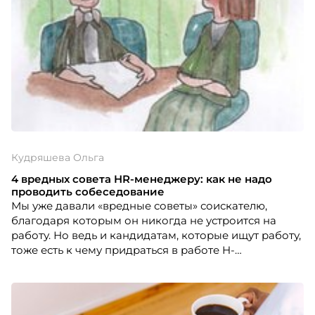
Кудряшева Ольга
4 вредных совета HR-менеджеру: как не надо
проводить собеседование
Мы уже давали «вредные советы» соискателю,
благодаря которым он никогда не устроится на
работу. Но ведь и кандидатам, которые ищут работу,
тоже есть к чему придраться в работе H-
менеджеров. Так как же организовать
собеседование, чтобы ни один соискатель никогда
не согласился бы работать в вашей компании?
Эксперт HR-tv.ru, Ольга Кудряшева, менеджер по