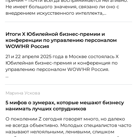
причин – почти всегда воспринимается негативно.
Не имеет большого значения, связано ли оно с
внедрением искусственного интеллекта,
изменением бизнес-модели, финансовыми
трудностями или пересмотром организационной
структуры компании. Для сотрудников сокращения
Итоги X Юбилейной бизнес-премии и
означают потерю стабильности, а для внешнего
конференции по управлению персоналом
рынка становятся сигналом о возможных
WOW!HR Россия
проблемах организации. В результате увольнения
21 и 22 апреля 2025 года в Москве состоялась X
нередко превращаются в фактор, который
Юбилейная бизнес-премия и конференция по
негативно влияет HR-бренд работодателя.
управлению персоналом WOW!HR Россия.
Победители – лучшие проекты в сфере управления
персоналом, были определены путем голосования
Марина Ускова
номинантов и гостей мероприятия.
5 мифов о зумерах, которые мешают бизнесу
нанимать лучших сотрудников
О поколении Z сегодня говорят много, но далеко
не всегда объективно. Молодых специалистов часто
называют нелояльными, ленивыми, слишком