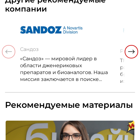
компании
Сандоз
Рыбсет
«Сандоз» — мировой лидер в
ТМ «РЫ
области дженериковых
развив
препаратов и биоаналогов. Наша
бренд, 
миссия заключается в поиске
из вед
новых путей улучшения качества
россий
и продолжительности жизни
фирмен
людей.
предст
Рекомендуемые материалы
регион
ассорт
пополн