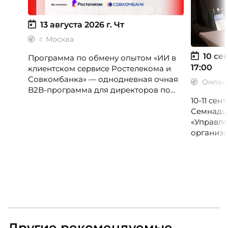
13 августа 2026 г.
Чт
г. Москва
10 сен
Программа по обмену опытом «ИИ в
17:00
клиентском сервисе Ростелекома и
Совкомбанка» — однодневная очная
Онлай
B2B-программа для директоров по
клиентскому опыту, CX-менеджеров,
10-11 се
руководителей колл-центров и
Семнадц
сервисных подразделений.
«Управле
организо
«Проспер
Russia.ru.
Другие рекомендуемые