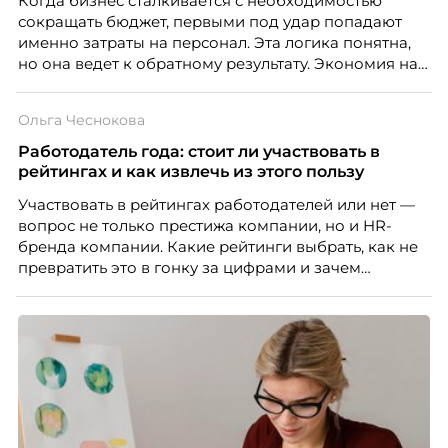
Когда бизнес сталкивается с необходимостью
People Analytics, приглашённый лектор НИУ ВШЭ и
сокращать бюджет, первыми под удар попадают
МИФИ, автор книги «Дао женской карьеры».
именно затраты на персонал. Эта логика понятна,
но она ведет к обратному результату. Экономия на
сотрудниках напрямую снижает качество продукта,
клиентского сервиса и репутации компании, а
Ольга Чеснокова
значит – сокращает доходы бизнеса.
Работодатель года: стоит ли участвовать в
рейтингах и как извлечь из этого пользу
Участвовать в рейтингах работодателей или нет —
вопрос не только престижа компании, но и HR-
бренда компании. Какие рейтинги выбрать, как не
превратить это в гонку за цифрами и зачем
небольшой компании соревноваться в одном
списке с Яндексом и Озоном. Рассказывает Ольга
Чеснокова, HR-директор Right line.