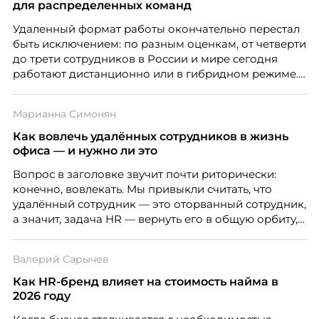
для распределенных команд
Удаленный формат работы окончательно перестал
быть исключением: по разным оценкам, от четверти
до трети сотрудников в России и мире сегодня
работают дистанционно или в гибридном режиме.
Но чем шире распространяется удаленка, тем
очевиднее становится разрыв: если в офисе
Марианна Симонян
адаптация во многом происходит сама собой, то на
расстоянии она требует осознанного
Как вовлечь удалённых сотрудников в жизнь
проектирования — иначе компания рискует
офиса — и нужно ли это
потерять новичка в первые же месяцы.
Вопрос в заголовке звучит почти риторически:
конечно, вовлекать. Мы привыкли считать, что
удалённый сотрудник — это оторванный сотрудник,
а значит, задача HR — вернуть его в общую орбиту,
подключить к корпоративной жизни, растопить
дистанцию. Но прежде, чем строить программу
Валерий Сарычев
вовлечения, стоит остановиться на неудобном
факте: данные говорят ровно обратное тому, что
Как HR-бренд влияет на стоимость найма в
подсказывает интуиция. Автор свежего выпуска
2026 году
Марианна Симонян — HR Tech лидер, эксперт по