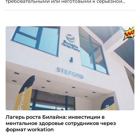
требовательными или неготовыми к серьезной
работе. Эти стереотипы влияют на решения
работодателей и нередко становятся причиной
кадровых ошибок. В этой статье Марина Ускова,
руководитель отдела подбора персонала
рекрутинговой компании, разбирает самые
распространенные мифы о зумерах и объясняет,
почему устаревшие представления мешают
бизнесу находить и удерживать сильных
сотрудников.
Лагерь роста Билайна: инвестиции в
ментальное здоровье сотрудников через
формат workation