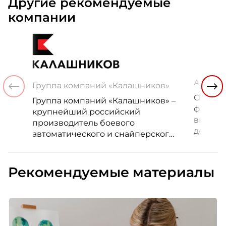
Другие рекомендуемые
компании
АКРИХ
Группа компаний «Калашников»
Одна и
Группа компаний «Калашников» –
фармац
крупнейший российский
выпуск
производитель боевого
доступ
автоматического и снайперского
высоко
оружия, управляемых
лекарс
артиллерийских снарядов, а
наибол
также широкого спектра
Рекомендуемые материалы
россий
высокоточного оружия.
терапев