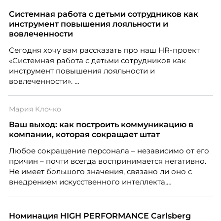
Системная работа с детьми сотрудников как
инструмент повышения лояльности и
вовлеченности
Сегодня хочу вам рассказать про наш HR-проект
«Системная работа с детьми сотрудников как
инструмент повышения лояльности и
вовлеченности».
Мария Клочко
Ваш выход: как построить коммуникацию в
компании, которая сокращает штат
Любое сокращение персонала – независимо от его
причин – почти всегда воспринимается негативно.
Не имеет большого значения, связано ли оно с
внедрением искусственного интеллекта,
изменением бизнес-модели, финансовыми
трудностями или пересмотром организационной
структуры компании. Для сотрудников сокращения
Номинация HIGH PERFORMANCE Carlsberg