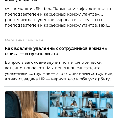
«AI-помощник Skillbox. Повышение эффективности
преподавателей и карьерных консультантов». С
ростом числа студентов выросла и нагрузка на
преподавателей и карьерных консультантов. При
этом ожидания студентов тоже менялись. Нам
нужно было решить сразу несколько задач:
Марианна Симонян
повысить эффективность сотрудников, ускорить
процессы, сохранить качество поддержки и
Как вовлечь удалённых сотрудников в жизнь
масштабироваться без роста команды. Так и
офиса — и нужно ли это
появился AI-помощник, встроенный в платформу
Вопрос в заголовке звучит почти риторически:
Skillbox.
конечно, вовлекать. Мы привыкли считать, что
удалённый сотрудник — это оторванный сотрудник,
а значит, задача HR — вернуть его в общую орбиту,
подключить к корпоративной жизни, растопить
дистанцию. Но прежде, чем строить программу
вовлечения, стоит остановиться на неудобном
факте: данные говорят ровно обратное тому, что
подсказывает интуиция. Автор свежего выпуска
Марианна Симонян — HR Tech лидер, эксперт по
People Analytics, приглашённый лектор НИУ ВШЭ и