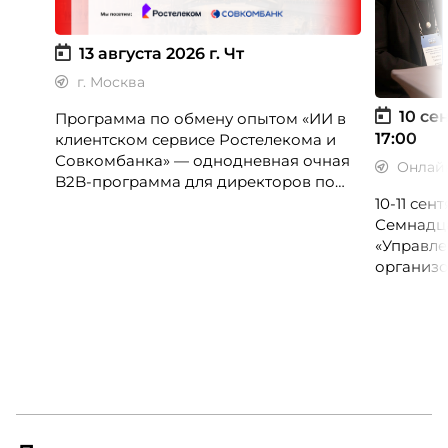
13 августа 2026 г.
Чт
г. Москва
10 сен
Программа по обмену опытом «ИИ в
17:00
клиентском сервисе Ростелекома и
Совкомбанка» — однодневная очная
Онлай
B2B-программа для директоров по
клиентскому опыту, CX-менеджеров,
10-11 се
руководителей колл-центров и
Семнадц
сервисных подразделений.
«Управле
организо
«Проспер
Russia.ru.