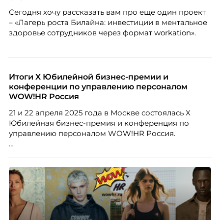
бесконечных созвонов.
Сегодня хочу рассказать вам про еще один проект
– «Лагерь роста Билайна: инвестиции в ментальное
здоровье сотрудников через формат workation».
Итоги X Юбилейной бизнес-премии и
конференции по управлению персоналом
WOW!HR Россия
21 и 22 апреля 2025 года в Москве состоялась X
Юбилейная бизнес-премия и конференция по
управлению персоналом WOW!HR Россия.
Победители – лучшие проекты в сфере управления
персоналом, были определены путем голосования
номинантов и гостей мероприятия.