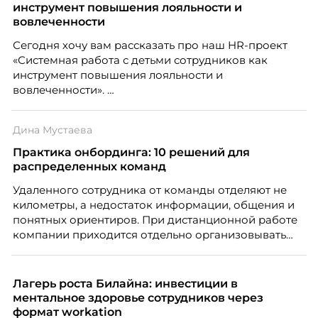
инструмент повышения лояльности и
вовлеченности
Сегодня хочу вам рассказать про наш HR-проект
«Системная работа с детьми сотрудников как
инструмент повышения лояльности и
вовлеченности».
Дина Мустаева
Практика онбординга: 10 решений для
распределенных команд
Удаленного сотрудника от команды отделяют не
километры, а недостаток информации, общения и
понятных ориентиров. При дистанционной работе
компании приходится отдельно организовывать
многое из того, что в офисе происходит
естественно. Дина Мустаева, руководитель отдела
по работе с персоналом Инфомаксимум,
Лагерь роста Билайна: инвестиции в
рассказывает, как выстроить адаптацию
ментальное здоровье сотрудников через
распределенной команды без лишнего контроля и
формат workation