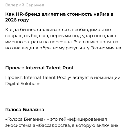
очевиднее становится разрыв: если в офисе
Валерий Сарычев
адаптация во многом происходит сама собой, то на
расстоянии она требует осознанного
Как HR-бренд влияет на стоимость найма в
проектирования — иначе компания рискует
2026 году
потерять новичка в первые же месяцы.
Когда бизнес сталкивается с необходимостью
сокращать бюджет, первыми под удар попадают
именно затраты на персонал. Эта логика понятна,
но она ведет к обратному результату. Экономия на
сотрудниках напрямую снижает качество продукта,
клиентского сервиса и репутации компании, а
значит – сокращает доходы бизнеса.
Проект: Internal Talent Pool
Проект: Internal Talent Pool участвует в номинации
Digital Solutions.
Голоса Билайна
«Голоса Билайна» – это геймифицированная
экосистема амбассадорства, в которую включены