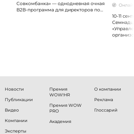
Совкомбанка» — однодневная очная
Онлай
B2B-программа для директоров по
клиентскому опыту, CX-менеджеров,
10-11 се
руководителей колл-центров и
Семнадц
сервисных подразделений.
«Управле
организо
«Проспер
Russia.ru.
Новости
Премия
О компании
WOW!HR
Публикации
Реклама
Премия WOW
Видео
Глоссарий
PRO
Компании
Академия
Эксперты