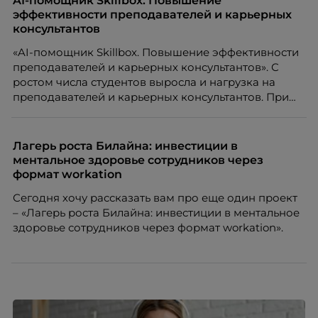
AI-помощник Skillbox. Повышение
факте: данные говорят ровно обратное тому, что
эффективности преподавателей и карьерных
подсказывает интуиция. Автор свежего выпуска
консультантов
Марианна Симонян — HR Tech лидер, эксперт по
«AI-помощник Skillbox. Повышение эффективности
People Analytics, приглашённый лектор НИУ ВШЭ и
преподавателей и карьерных консультантов». С
МИФИ, автор книги «Дао женской карьеры».
ростом числа студентов выросла и нагрузка на
преподавателей и карьерных консультантов. При
этом ожидания студентов тоже менялись. Нам
нужно было решить сразу несколько задач:
повысить эффективность сотрудников, ускорить
Лагерь роста Билайна: инвестиции в
процессы, сохранить качество поддержки и
ментальное здоровье сотрудников через
масштабироваться без роста команды. Так и
формат workation
появился AI-помощник, встроенный в платформу
Сегодня хочу рассказать вам про еще один проект
Skillbox.
– «Лагерь роста Билайна: инвестиции в ментальное
здоровье сотрудников через формат workation».