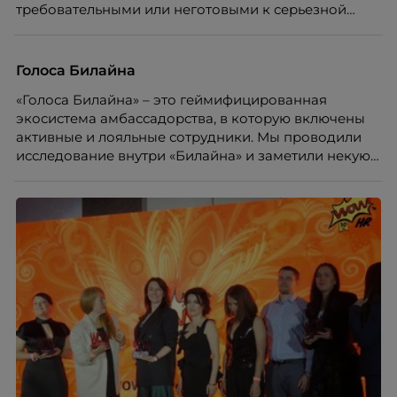
требовательными или неготовыми к серьезной
работе. Эти стереотипы влияют на решения
работодателей и нередко становятся причиной
кадровых ошибок. В этой статье Марина Ускова,
Голоса Билайна
руководитель отдела подбора персонала
«Голоса Билайна» – это геймифицированная
рекрутинговой компании, разбирает самые
экосистема амбассадорства, в которую включены
распространенные мифы о зумерах и объясняет,
активные и лояльные сотрудники. Мы проводили
почему устаревшие представления мешают
исследование внутри «Билайна» и заметили некую
бизнесу находить и удерживать сильных
особенность. Сотрудники в компании хотят не
сотрудников.
только материальную мотивацию, но и систему
благодарности и публичного признания.