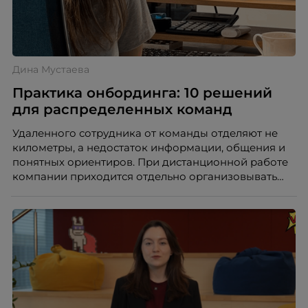
Дина Мустаева
Практика онбординга: 10 решений
для распределенных команд
Удаленного сотрудника от команды отделяют не
километры, а недостаток информации, общения и
понятных ориентиров. При дистанционной работе
компании приходится отдельно организовывать
многое из того, что в офисе происходит
естественно. Дина Мустаева, руководитель отдела
по работе с персоналом Инфомаксимум,
рассказывает, как выстроить адаптацию
распределенной команды без лишнего контроля и
бесконечных созвонов.