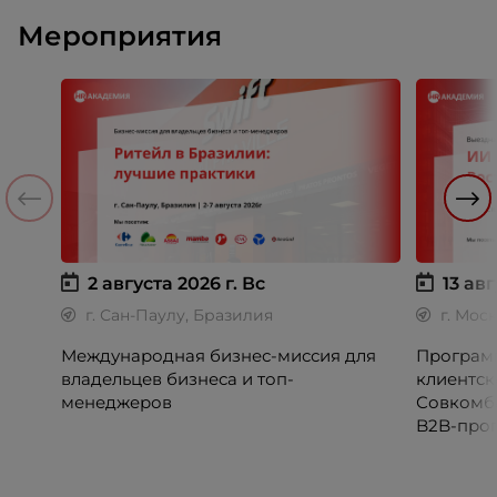
Мероприятия
2 августа 2026 г.
Вс
13 авг
г. Сан-Паулу, Бразилия
г. Мос
Международная бизнес-миссия для
Программ
владельцев бизнеса и топ-
клиентск
менеджеров
Совкомб
B2B-прог
клиентск
руководи
сервисны