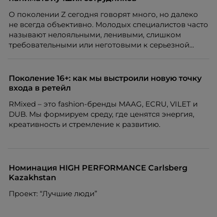
Марианна Симонян — HR Tech лидер, эксперт по
О поколении Z сегодня говорят много, но далеко
People Analytics, приглашённый лектор НИУ ВШЭ и
не всегда объективно. Молодых специалистов часто
МИФИ, автор книги «Дао женской карьеры».
называют нелояльными, ленивыми, слишком
требовательными или неготовыми к серьезной
работе. Эти стереотипы влияют на решения
работодателей и нередко становятся причиной
кадровых ошибок. В этой статье Марина Ускова,
Поколение 16+: как мы выстроили новую точку
руководитель отдела подбора персонала
входа в ретейл
рекрутинговой компании, разбирает самые
RMixed – это fashion-бренды MAAG, ECRU, VILET и
распространенные мифы о зумерах и объясняет,
DUB. Мы формируем среду, где ценятся энергия,
почему устаревшие представления мешают
креативность и стремление к развитию.
бизнесу находить и удерживать сильных
сотрудников.
Номинация HIGH PERFORMANCE Carlsberg
Kazakhstan
Проект: “Лучшие люди”