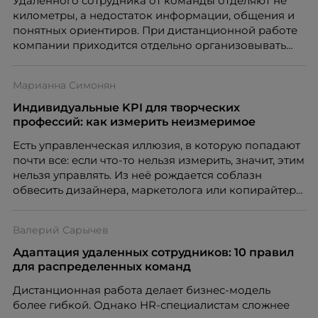
Удаленного сотрудника от команды отделяют не
километры, а недостаток информации, общения и
понятных ориентиров. При дистанционной работе
компании приходится отдельно организовывать
многое из того, что в офисе происходит
естественно. Дина Мустаева, руководитель отдела
Марианна Симонян
по работе с персоналом Инфомаксимум,
рассказывает, как выстроить адаптацию
Индивидуальные KPI для творческих
распределенной команды без лишнего контроля и
профессий: как измерить неизмеримое
бесконечных созвонов.
Есть управленческая иллюзия, в которую попадают
почти все: если что-то нельзя измерить, значит, этим
нельзя управлять. Из неё рождается соблазн
обвесить дизайнера, маркетолога или копирайтера
цифрами — количеством макетов, числом постов,
объёмом текста — и назвать это системой KPI.
Валерий Сарычев
Проблема в том, что так мы измеряем не ценность,
а движение. А творческая работа — это тот редкий
Адаптация удаленных сотрудников: 10 правил
случай, где движение и результат могут не
для распределенных команд
совпадать вовсе.
Дистанционная работа делает бизнес-модель
более гибкой. Однако HR-специалистам сложнее