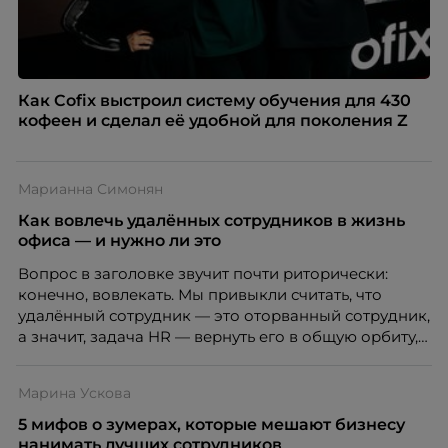
Как Cofix выстроил систему обучения для 430
кофеен и сделал её удобной для поколения Z
Марианна Симонян
Как вовлечь удалённых сотрудников в жизнь
офиса — и нужно ли это
Вопрос в заголовке звучит почти риторически:
конечно, вовлекать. Мы привыкли считать, что
удалённый сотрудник — это оторванный сотрудник,
а значит, задача HR — вернуть его в общую орбиту,
подключить к корпоративной жизни, растопить
дистанцию. Но прежде, чем строить программу
Марина Ускова
вовлечения, стоит остановиться на неудобном
факте: данные говорят ровно обратное тому, что
5 мифов о зумерах, которые мешают бизнесу
подсказывает интуиция. Автор свежего выпуска
нанимать лучших сотрудников