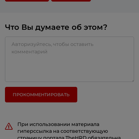
Если в вашей компании были реализованы не
менее интересные и эффективные проекты,
расскажите о них
на конференции
WOW!HR
Что Вы думаете об этом?
2020
.
ПРОКОММЕНТИРОВАТЬ
При использовании материала
гиперссылка на соответствующую
страницу портала TheHRD обязательна