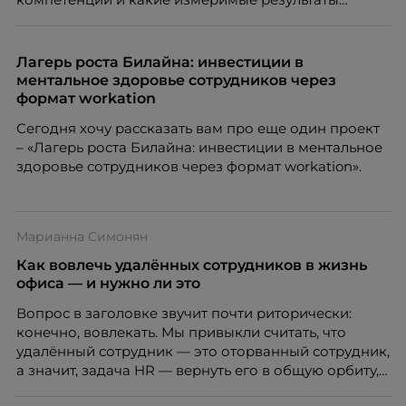
приносит обучение на реальных проектах.
Рассказывает Наталия Шашкина, директор по
закупкам направления «Минеральная изоляция»
Лагерь роста Билайна: инвестиции в
компании ТЕХНОНИКОЛЬ.
ментальное здоровье сотрудников через
формат workation
Сегодня хочу рассказать вам про еще один проект
– «Лагерь роста Билайна: инвестиции в ментальное
здоровье сотрудников через формат workation».
Марианна Симонян
Как вовлечь удалённых сотрудников в жизнь
офиса — и нужно ли это
Вопрос в заголовке звучит почти риторически:
конечно, вовлекать. Мы привыкли считать, что
удалённый сотрудник — это оторванный сотрудник,
а значит, задача HR — вернуть его в общую орбиту,
подключить к корпоративной жизни, растопить