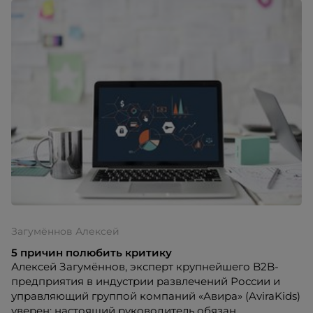
компании, если вовремя не наладить нужные
коммуникации. О том, какие шаги нужно
предпринимать в обязательном порядке, HR-tv.ru
рассказал эксперт крупнейшего B2B-завода по
производству игрового и развлекательного
оборудования, управляющий группой компаний
«Авира» Алексей Загумённов.
Загумённов Алексей
5 причин полюбить критику
Алексей Загумённов, эксперт крупнейшего B2B-
предприятия в индустрии развлечений России и
управляющий группой компаний «Авира» (AviraKids)
уверен: настоящий руководитель обязан