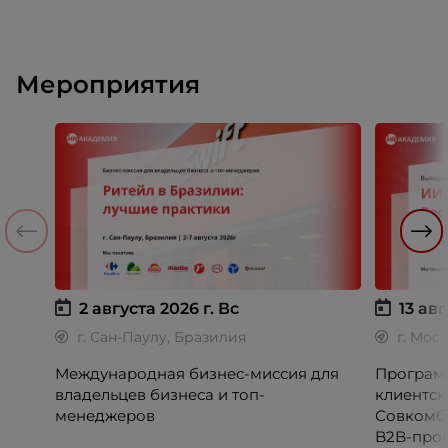
Мероприятия
2 августа 2026 г.
Вс
13 авг
г. Сан-Паулу, Бразилия
г. Мос
Международная бизнес-миссия для
Программ
владельцев бизнеса и топ-
клиентск
менеджеров
Совкомб
B2B-прог