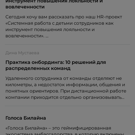
инструмент повышения лояльности и
вовлеченности
Сегодня хочу вам рассказать про наш HR-проект
«Системная работа с детьми сотрудников как
инструмент повышения лояльности и
вовлеченности».
Дина Мустаева
Практика онбординга: 10 решений для
распределенных команд
Удаленного сотрудника от команды отделяют не
километры, а недостаток информации, общения и
понятных ориентиров. При дистанционной работе
компании приходится отдельно организовывать
многое из того, что в офисе происходит
естественно. Дина Мустаева, руководитель отдела
по работе с персоналом Инфомаксимум,
Голоса Билайна
рассказывает, как выстроить адаптацию
«Голоса Билайна» – это геймифицированная
распределенной команды без лишнего контроля и
экосистема амбассадорства, в которую включены