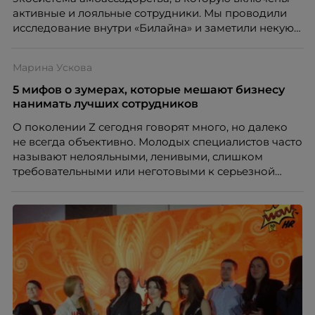
бесконечных созвонов.
активные и лояльные сотрудники. Мы проводили
исследование внутри «Билайна» и заметили некую
особенность. Сотрудники в компании хотят не
только материальную мотивацию, но и систему
Марина Ускова
благодарности и публичного признания.
5 мифов о зумерах, которые мешают бизнесу
нанимать лучших сотрудников
О поколении Z сегодня говорят много, но далеко
не всегда объективно. Молодых специалистов часто
называют нелояльными, ленивыми, слишком
требовательными или неготовыми к серьезной
работе. Эти стереотипы влияют на решения
работодателей и нередко становятся причиной
кадровых ошибок. В этой статье Марина Ускова,
руководитель отдела подбора персонала
рекрутинговой компании, разбирает самые
распространенные мифы о зумерах и объясняет,
почему устаревшие представления мешают
бизнесу находить и удерживать сильных
сотрудников.