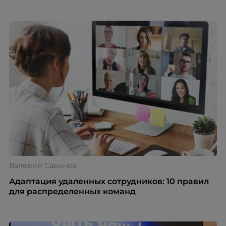
дистанцию. Но прежде, чем строить программу
вовлечения, стоит остановиться на неудобном
факте: данные говорят ровно обратное тому, что
подсказывает интуиция. Автор свежего выпуска
Марианна Симонян — HR Tech лидер, эксперт по
People Analytics, приглашённый лектор НИУ ВШЭ и
МИФИ, автор книги «Дао женской карьеры».
Валерий Сарычев
Адаптация удаленных сотрудников: 10 правил
для распределенных команд