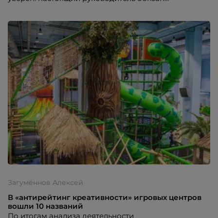
реагировать на критику любого уровня, ведь без
этого человек из профессионала превращается в
занимающий в кабинете место пень.
Загумённов Алексей
В «антирейтинг креативности» игровых центров
вошли 10 названий
По итогам анализа деятельности