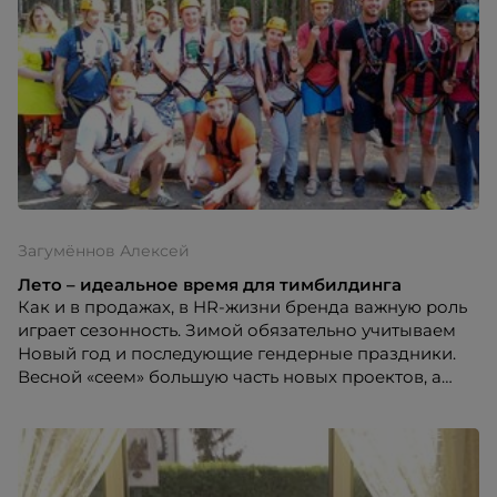
Загумённов Алексей
Лето – идеальное время для тимбилдинга
Как и в продажах, в HR-жизни бренда важную роль
играет сезонность. Зимой обязательно учитываем
Новый год и последующие гендерные праздники.
Весной «сеем» большую часть новых проектов, а
осенью закономерно пожинаем «плоды». Лето
считается «мёртвым» сезоном: жара, отпуска и
связанная с этим низкая активность в бизнес-среде.
Поговорим о том, как превратить время маек и
шортов во вторую «весну».