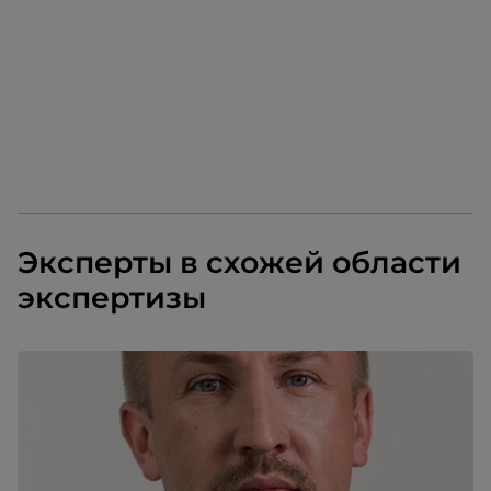
клиентск
руководи
сервисны
Эксперты в схожей области
экспертизы