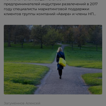
предпринимателей индустрии развлечений в 2017
году специалисты маркетинговой поддержки
клиентов группы компаний «Авира» и члены НП
«Гильдия маркетологов» опубликовали рейтинг
популярности названий игровых и развлекательных
центров. В дальнейшем эти данные будут
учитываться представителями малого и среднего
бизнеса для создания новых проектов.
Загумённов Алексей