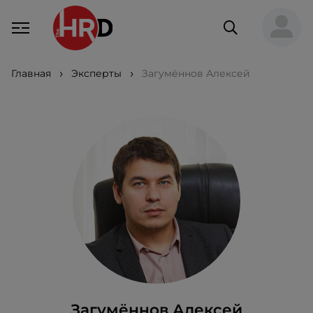
Главная
Эксперты
Загумённов Алексей
Загумённов Алексей