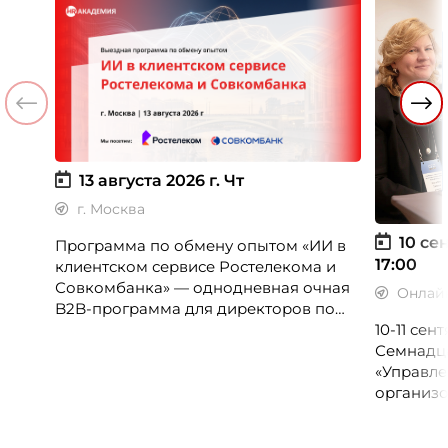
13 августа 2026 г.
Чт
г. Москва
10 сен
Программа по обмену опытом «ИИ в
17:00
клиентском сервисе Ростелекома и
Совкомбанка» — однодневная очная
Онлай
B2B-программа для директоров по
клиентскому опыту, CX-менеджеров,
10-11 се
руководителей колл-центров и
Семнадц
сервисных подразделений.
«Управле
организо
«Проспер
Russia.ru.