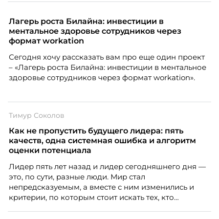
работодателей и нередко становятся причиной
кадровых ошибок. В этой статье Марина Ускова,
Лагерь роста Билайна: инвестиции в
руководитель отдела подбора персонала
ментальное здоровье сотрудников через
рекрутинговой компании, разбирает самые
формат workation
распространенные мифы о зумерах и объясняет,
Сегодня хочу рассказать вам про еще один проект
почему устаревшие представления мешают
– «Лагерь роста Билайна: инвестиции в ментальное
бизнесу находить и удерживать сильных
здоровье сотрудников через формат workation».
сотрудников.
Тимур Соколов
Как не пропустить будущего лидера: пять
качеств, одна системная ошибка и алгоритм
оценки потенциала
Лидер пять лет назад и лидер сегодняшнего дня —
это, по сути, разные люди. Мир стал
непредсказуемым, а вместе с ним изменились и
критерии, по которым стоит искать тех, кто
способен вести команду вперёд. О том, какие
качества сегодня отличают настоящего лидера от