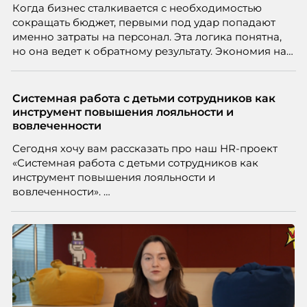
Когда бизнес сталкивается с необходимостью
сокращать бюджет, первыми под удар попадают
именно затраты на персонал. Эта логика понятна,
но она ведет к обратному результату. Экономия на
сотрудниках напрямую снижает качество продукта,
клиентского сервиса и репутации компании, а
значит – сокращает доходы бизнеса.
Системная работа с детьми сотрудников как
инструмент повышения лояльности и
вовлеченности
Сегодня хочу вам рассказать про наш HR-проект
«Системная работа с детьми сотрудников как
инструмент повышения лояльности и
вовлеченности».