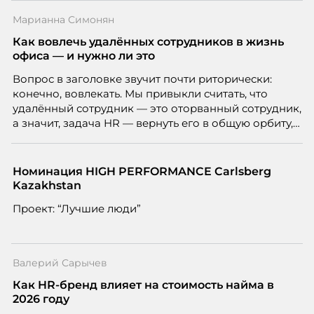
Марианна Симонян
Как вовлечь удалённых сотрудников в жизнь
офиса — и нужно ли это
Вопрос в заголовке звучит почти риторически:
конечно, вовлекать. Мы привыкли считать, что
удалённый сотрудник — это оторванный сотрудник,
а значит, задача HR — вернуть его в общую орбиту,
подключить к корпоративной жизни, растопить
дистанцию. Но прежде, чем строить программу
вовлечения, стоит остановиться на неудобном
Номинация HIGH PERFORMANCE Carlsberg
факте: данные говорят ровно обратное тому, что
Kazakhstan
подсказывает интуиция. Автор свежего выпуска
Проект: “Лучшие люди”
Марианна Симонян — HR Tech лидер, эксперт по
People Analytics, приглашённый лектор НИУ ВШЭ и
МИФИ, автор книги «Дао женской карьеры».
Валерий Сарычев
Как HR-бренд влияет на стоимость найма в
2026 году