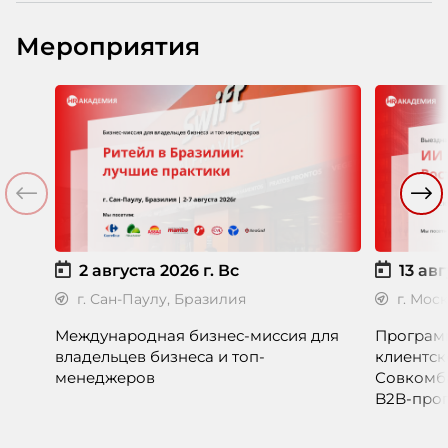
Мероприятия
2 августа 2026 г.
Вс
13 авг
г. Сан-Паулу, Бразилия
г. Мос
Международная бизнес-миссия для
Программ
владельцев бизнеса и топ-
клиентск
менеджеров
Совкомб
B2B-прог
клиентск
руководи