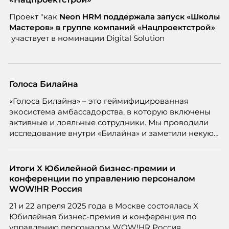
Проект "как
Neon
HRM поддержала запуск «Школы
Мастеров» в группе компаний «Нацпроектстрой»
участвует в номинации Digital Solution
Голоса Билайна
«Голоса Билайна» – это геймифицированная
экосистема амбассадорства, в которую включены
активные и лояльные сотрудники. Мы проводили
исследование внутри «Билайна» и заметили некую
особенность. Сотрудники в компании хотят не
только материальную мотивацию, но и систему
благодарности и публичного признания.
Итоги X Юбилейной бизнес-премии и
конференции по управлению персоналом
WOW!HR Россия
21 и 22 апреля 2025 года в Москве состоялась X
Юбилейная бизнес-премия и конференция по
управлению персоналом WOW!HR Россия.