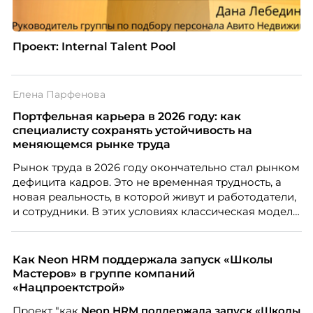
Проект: Internal Talent Pool
Елена Парфенова
Портфельная карьера в 2026 году: как
специалисту сохранять устойчивость на
меняющемся рынке труда
Рынок труда в 2026 году окончательно стал рынком
дефицита кадров. Это не временная трудность, а
новая реальность, в которой живут и работодатели,
и сотрудники. В этих условиях классическая модель
«одна работа на всю жизнь» уходит в прошлое. Ей
на смену приходит портфельная карьера –
продуманная система из нескольких
Как Neon HRM поддержала запуск «Школы
профессиональных опор, которая даёт специалисту
Мастеров» в группе компаний
устойчивость, гибкость и возможности для роста.
«Нацпроектстрой»
Автор – Елена Парфенова, карьерный консультант,
Проект "как
Neon
HRM поддержала запуск «Школы