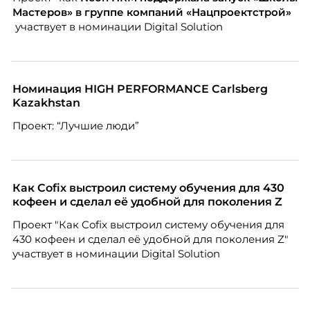
HR-эксперт, наставник. Разбирает, как работает эта
Мастеров» в группе компаний «Нацпроектстрой»
модель и кому она подходит в первую очередь.
участвует в номинации Digital Solution
Номинация HIGH PERFORMANCE Carlsberg
Kazakhstan
Проект: “Лучшие люди”
Как Cofix выстроил систему обучения для 430
кофеен и сделал её удобной для поколения Z
Проект "Как Cofix выстроил систему обучения для
430 кофеен и сделал её удобной для поколения Z"
участвует в номинации Digital Solution