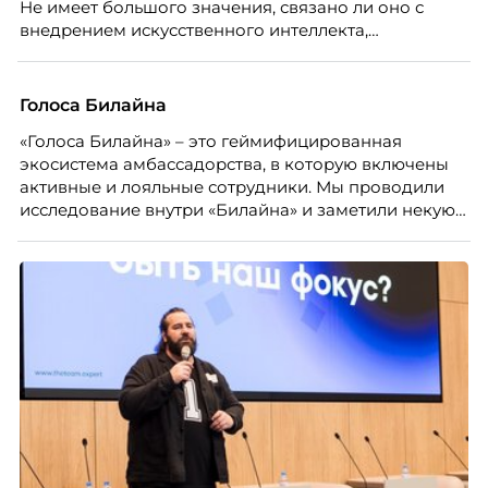
Не имеет большого значения, связано ли оно с
внедрением искусственного интеллекта,
изменением бизнес-модели, финансовыми
трудностями или пересмотром организационной
структуры компании. Для сотрудников сокращения
Голоса Билайна
означают потерю стабильности, а для внешнего
«Голоса Билайна» – это геймифицированная
рынка становятся сигналом о возможных
экосистема амбассадорства, в которую включены
проблемах организации. В результате увольнения
активные и лояльные сотрудники. Мы проводили
нередко превращаются в фактор, который
исследование внутри «Билайна» и заметили некую
негативно влияет HR-бренд работодателя.
особенность. Сотрудники в компании хотят не
только материальную мотивацию, но и систему
благодарности и публичного признания.