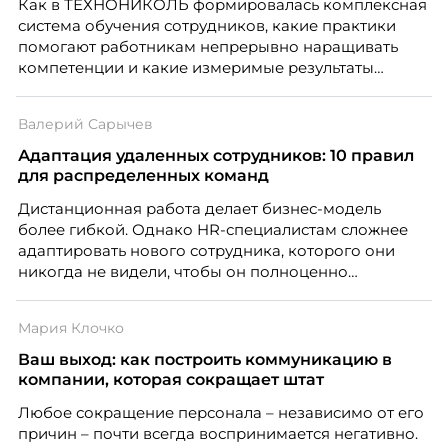
Как в ТЕХНОНИКОЛЬ формировалась комплексная
система обучения сотрудников, какие практики
помогают работникам непрерывно наращивать
компетенции и какие измеримые результаты
приносит обучение на реальных проектах.
Рассказывает Наталия Шашкина, директор по
Валерий Сарычев
закупкам направления «Минеральная изоляция»
компании ТЕХНОНИКОЛЬ.
Адаптация удаленных сотрудников: 10 правил
для распределенных команд
Дистанционная работа делает бизнес-модель
более гибкой. Однако HR-специалистам сложнее
адаптировать нового сотрудника, которого они
никогда не видели, чтобы он полноценно
почувствовал себя частью команды.
Мария Клочко
Ваш выход: как построить коммуникацию в
компании, которая сокращает штат
Любое сокращение персонала – независимо от его
причин – почти всегда воспринимается негативно.