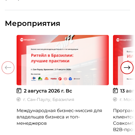
Мероприятия
2 августа 2026 г.
Вс
13 авг
г. Сан-Паулу, Бразилия
г. Мос
Международная бизнес-миссия для
Программ
владельцев бизнеса и топ-
клиентск
менеджеров
Совкомб
B2B-прог