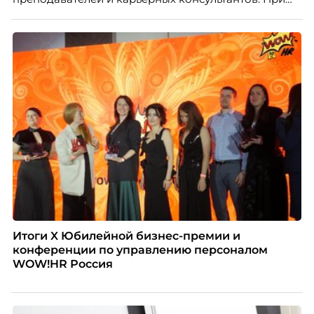
этом ожидания студентов тоже менялись. Нам
нужно было решить сразу несколько задач:
повысить эффективность сотрудников, ускорить
процессы, сохранить качество поддержки и
масштабироваться без роста команды. Так и
появился AI-помощник, встроенный в платформу
Skillbox.
Итоги X Юбилейной бизнес-премии и
конференции по управлению персоналом
WOW!HR Россия