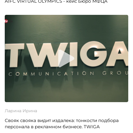
AIFC VIRTUAL OLYMPICS - кейс Бюро МФЦА
Ларина Ирина
Свояк свояка видит издалека: тонкости подбора
персонала в рекламном бизнесе. TWIGA