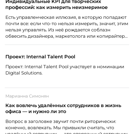
руководитель отдела подбора персонала
Индивидуальные KPI для творческих
рекрутинговой компании, разбирает самые
профессий: как измерить неизмеримое
распространенные мифы о зумерах и объясняет,
Есть управленческая иллюзия, в которую попадают
почему устаревшие представления мешают
почти все: если что-то нельзя измерить, значит, этим
бизнесу находить и удерживать сильных
нельзя управлять. Из неё рождается соблазн
сотрудников.
обвесить дизайнера, маркетолога или копирайтера
цифрами — количеством макетов, числом постов,
объёмом текста — и назвать это системой KPI.
Проблема в том, что так мы измеряем не ценность,
Проект: Internal Talent Pool
а движение. А творческая работа — это тот редкий
Проект: Internal Talent Pool участвует в номинации
случай, где движение и результат могут не
Digital Solutions.
совпадать вовсе.
Марианна Симонян
Как вовлечь удалённых сотрудников в жизнь
офиса — и нужно ли это
Вопрос в заголовке звучит почти риторически:
конечно, вовлекать. Мы привыкли считать, что
удалённый сотрудник — это оторванный сотрудник,