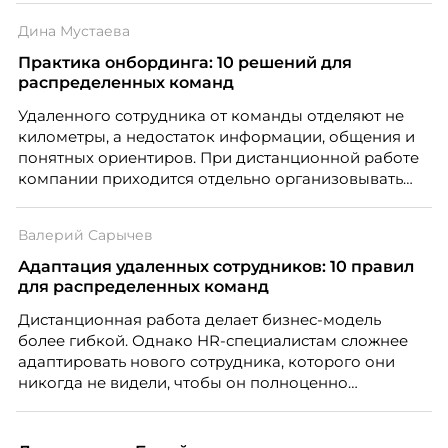
Дина Мустаева
Практика онбординга: 10 решений для
распределенных команд
Удаленного сотрудника от команды отделяют не
километры, а недостаток информации, общения и
понятных ориентиров. При дистанционной работе
компании приходится отдельно организовывать
многое из того, что в офисе происходит
естественно. Дина Мустаева, руководитель отдела
Валерий Сарычев
по работе с персоналом Инфомаксимум,
рассказывает, как выстроить адаптацию
Адаптация удаленных сотрудников: 10 правил
распределенной команды без лишнего контроля и
для распределенных команд
бесконечных созвонов.
Дистанционная работа делает бизнес-модель
более гибкой. Однако HR-специалистам сложнее
адаптировать нового сотрудника, которого они
никогда не видели, чтобы он полноценно
почувствовал себя частью команды.