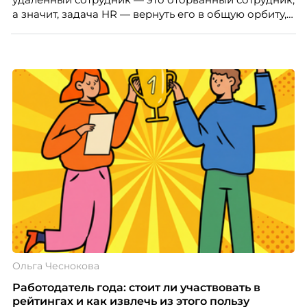
а значит, задача HR — вернуть его в общую орбиту,
подключить к корпоративной жизни, растопить
дистанцию. Но прежде, чем строить программу
вовлечения, стоит остановиться на неудобном
факте: данные говорят ровно обратное тому, что
подсказывает интуиция. Автор свежего выпуска
Марианна Симонян — HR Tech лидер, эксперт по
People Analytics, приглашённый лектор НИУ ВШЭ и
МИФИ, автор книги «Дао женской карьеры».
Ольга Чеснокова
Работодатель года: стоит ли участвовать в
рейтингах и как извлечь из этого пользу