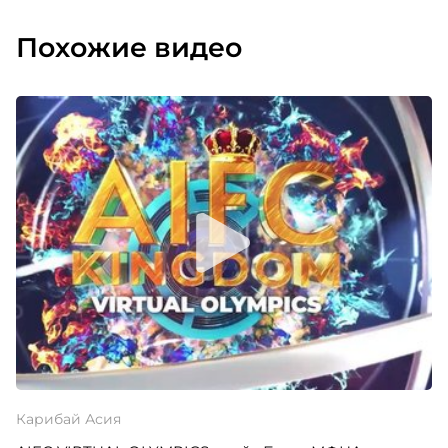
изучили массу различных подходов к
взаимодействию. Качество взаимодействия
Похожие видео
между ребятами, между сотрудниками стало
значительно выше.
Так как компания тоже сплотилась на этом фоне,
люди стали разбираться в вопросах: «Зачем я в
этой компании? Что я здесь делаю, куда я хочу
расти?» То есть это такое мировоззренческое,
что ли, измерение привело к тому, что снизилась
текучесть кадров в компании как в рознице, так
и в офисе. Это колоссальный результат.
Читать о проекте -
Как сотрудники adidas Group
меняют свою жизнь и вдохновляют остальных
При использовании материала гиперссылка на
соответствующую страницу портала HR-tv.ru
обязательна
Карибай Асия