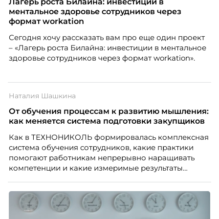
Лагерь роста Билайна: инвестиции в
ментальное здоровье сотрудников через
формат workation
Сегодня хочу рассказать вам про еще один проект
– «Лагерь роста Билайна: инвестиции в ментальное
здоровье сотрудников через формат workation».
Наталия Шашкина
От обучения процессам к развитию мышления:
как меняется система подготовки закупщиков
Как в ТЕХНОНИКОЛЬ формировалась комплексная
система обучения сотрудников, какие практики
помогают работникам непрерывно наращивать
компетенции и какие измеримые результаты
приносит обучение на реальных проектах.
Рассказывает Наталия Шашкина, директор по
закупкам направления «Минеральная изоляция»
компании ТЕХНОНИКОЛЬ.