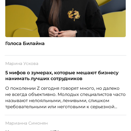
Голоса Билайна
Марина Ускова
5 мифов о зумерах, которые мешают бизнесу
нанимать лучших сотрудников
О поколении Z сегодня говорят много, но далеко
не всегда объективно. Молодых специалистов часто
называют нелояльными, ленивыми, слишком
требовательными или неготовыми к серьезной
работе. Эти стереотипы влияют на решения
работодателей и нередко становятся причиной
Марианна Симонян
кадровых ошибок. В этой статье Марина Ускова,