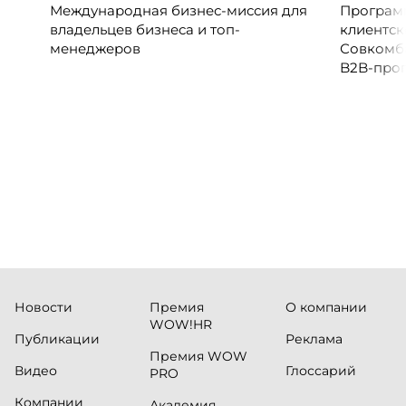
Международная бизнес-миссия для
Программ
владельцев бизнеса и топ-
клиентск
менеджеров
Совкомб
B2B-прог
клиентск
руководи
сервисны
Новости
Премия
О компании
WOW!HR
Публикации
Реклама
Премия WOW
Видео
Глоссарий
PRO
Компании
Академия