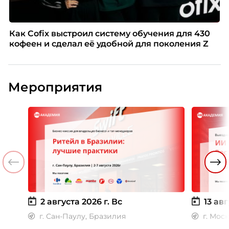
Как Cofix выстроил систему обучения для 430
кофеен и сделал её удобной для поколения Z
Мероприятия
2 августа 2026 г.
Вс
13 авг
г. Сан-Паулу, Бразилия
г. Мос